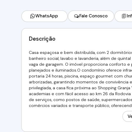
WhatsApp
Fale Conosco
In
Descrição
Casa espaçosa e bem distribuída, com 2 dormitórios,
banheiro social, lavabo e lavanderia, além de quinta
vaga de garagem. O imóvel proporciona conforto e 
planejados e iluminados.O condomínio oferece infrae
portaria 24 horas, piscina, espaço gourmet com chur
arborizadas, garantindo momentos de convivência e 
privilegiada, a casa fica próxima ao Shopping Granja
academias e com fácil acesso ao km 26 da Rodovia
de serviços, como postos de saúde, supermercados, f
comércios variados e transporte público, oferecendo
318.000,00 Aceita financiamento bancário! Utilize seu 
Ve
7440 Imobiliária Alfa Negócios.CRECI: 34.726-J