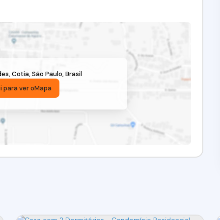
des
,
Cotia
,
São Paulo
,
Brasil
i para ver o
Mapa