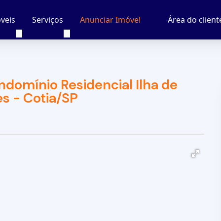
veis
Serviços
Área do client
Anunciar Imóvel
domínio Residencial Ilha de
s - Cotia/SP