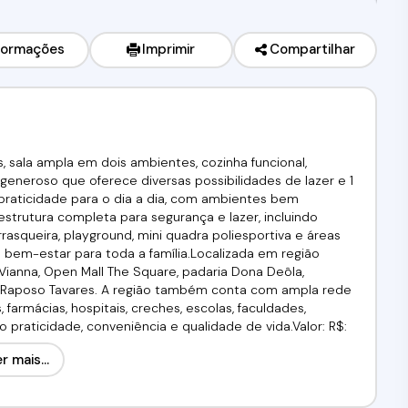
formações
Imprimir
Compartilhar
 sala ampla em dois ambientes, cozinha funcional,
l generoso que oferece diversas possibilidades de lazer e 1
praticidade para o dia a dia, com ambientes bem
strutura completa para segurança e lazer, incluindo
rasqueira, playground, mini quadra poliesportiva e áreas
bem-estar para toda a família.Localizada em região
 Vianna, Open Mall The Square, padaria Dona Deôla,
 Raposo Tavares. A região também conta com ampla rede
armácias, hospitais, creches, escolas, faculdades,
 praticidade, conveniência e qualidade de vida.Valor: R$:
FGTS!!!Venha conferir!!! Agende já a sua visita!(11) 91359-
r mais...