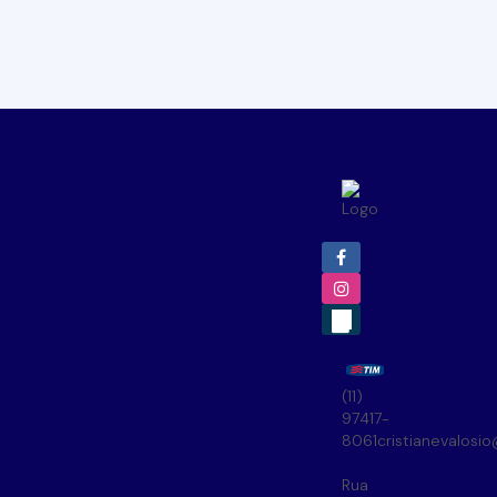
(11)
97417-
8061
cristianevalosi
Rua