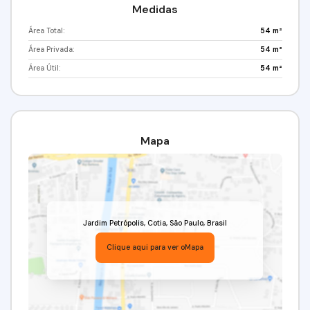
Medidas
Área Total:
54 m²
Área Privada:
54 m²
Área Útil:
54 m²
Mapa
Jardim Petrópolis
,
Cotia
,
São Paulo
,
Brasil
Clique aqui para ver o
Mapa