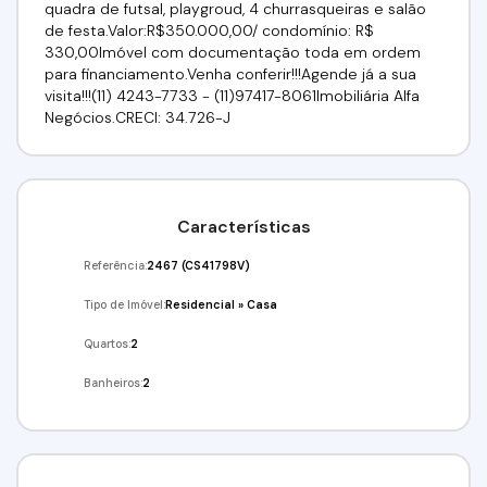
quadra de futsal, playgroud, 4 churrasqueiras e salão
de festa.Valor:R$350.000,00/ condomínio: R$
330,00Imóvel com documentação toda em ordem
para financiamento.Venha conferir!!!Agende já a sua
visita!!!(11) 4243-7733 - (11)97417-8061Imobiliária Alfa
Negócios.CRECI: 34.726-J
Características
Referência:
2467
(CS41798V)
Tipo de Imóvel:
Residencial
»
Casa
Quartos:
2
Banheiros:
2