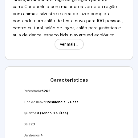
carro.Condomínio com maior area verde da região
com animais silvestre e area de lazer completa
contando com salão de festa novo para 100 pessoas,
centro cultural, salão de jogos, salão para ginástica e
aula de dança, espaço kids, playground ecológico,
quadras de tênis oficial, quadra poliesportiva, vôlei de
Ver mais...
areia, beach tennis, lago para pesca, trilha ecológica,
quiosques com churrasqueiras, academia ao ar livre,
aula de pilates, alongamento, corrida, caminhada em
grupos, tênis, vôlei, handball, basquete, futebol incluso
no condomínio. Segurança particular 24 horas, com
Características
controle de acesso por biometria, ronda interna e
externa com câmeras de monitoramento.Valor de
Referência:
5206
venda :R$ 780.000,00 Valor de locação : 6.000,00 o
Tipo de Imóvel:
Residencial
»
Casa
pacote !Venha conferir!!!Agende já a sua visita!!! (11)
95332-7355 (11) 97417-8061 Imobiliária Alfa
Quartos:
3 (sendo 3 suítes)
Negócios.CRECI: 34.726-J
Salas:
3
Banheiros:
4