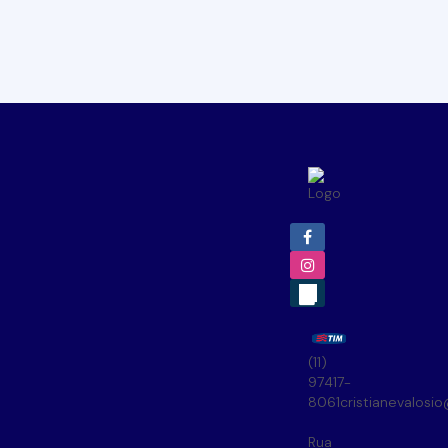
(11)
97417-
8061
cristianevalosi
Rua