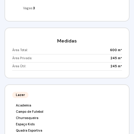
Vagas:
3
Medidas
Área Total:
600 m²
Área Privada:
245 m²
Área Útil:
245 m²
Lazer
Academia
Campo de Futebol
Churrasqueira
Espaço Kids
Quadra Esportiva