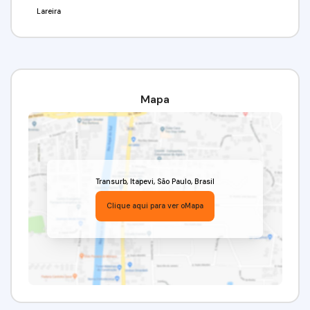
Lareira
Mapa
Transurb
,
Itapevi
,
São Paulo
,
Brasil
Clique aqui para ver o
Mapa