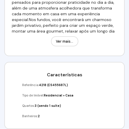
pensados para proporcionar praticidade no dia a dia,
além de uma atmosfera acolhedora que transforma
cada momento em casa em uma experiência
especial.Nos fundos, você encontrará um charmoso
jardim privativo, perfeito para criar um espaço verde,
montar uma área gourmet, relaxar após um longo dia
ou proporcionar momentos de lazer para toda a
Ver mais...
família. A casa ainda dispõe de 02 vagas privativas,
oferecendo comodidade e segurança para seus
veículos.Um dos grandes destaques deste imóvel é a
ampla área aberta na cobertura um espaço versátil e
inspirador, ideal para criar um lounge exclusivo, instalar
uma jacuzzi, montar uma academia ao ar livre, um
Características
espaço gourmet ou até mesmo um ambiente para
confraternizações com amigos e familiares. Aqui, sua
Referência:
4218
(CS455687L)
criatividade ganha liberdade para transformar o
espaço no cenário perfeito para seus melhores
Tipo de Imóvel:
Residencial
»
Casa
momentos.Localizada em um condomínio exclusivo
com poucas unidades, a casa proporciona um
Quartos:
3 (sendo 1 suíte)
ambiente familiar, reservado e extremamente
Banheiros:
2
tranquilo. É o equilíbrio perfeito entre privacidade e
convivência, em um local sossegado que convida você