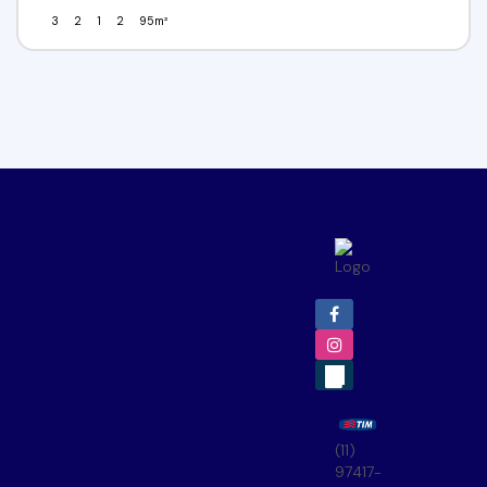
3
2
1
2
95m²
(11)
97417-