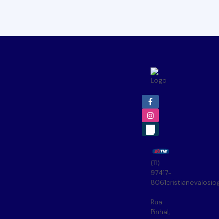
(11)
97417-
8061
cristianevalosi
Rua
Pinhal
,