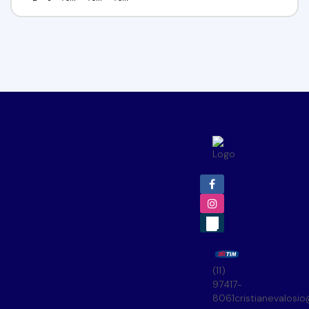
(11)
97417-
8061
cristianevalosi