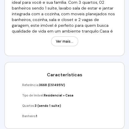
ideal para você e sua família. Com 3 quartos, 02
banheiros sendo 1 suíte, lavabo sala de estar e jantar
integrada com a cozinha, com moveis planejados nos
banheiros, cozinha, sala e closet e 2 vagas de
garagem, este imóvel é perfeito para quem busca
qualidade de vida em um ambiente tranquilo.Casa é
em condomínio fechado, de 15 casas, com uma
Ver mais...
localização privilegiada proporciona fácil acesso a
comércios, escolas e áreas de lazer, garantindo
conveniência no dia a dia. Aproveite a chance de
realizar um bom investimento em uma região em
crescimento. Não perca tempo e agende uma visita
para conhecer todos os detalhes desta casa que
Características
pode ser o seu novo lar.Valor: R$ 619.000,00 Aceita
financiamento, utilize seu FGTS!Venha conferir!!!Agende
Referência:
3668
(CS14951V)
já a sua visita!!!(11) 95332-7355Imobiliária Alfa
Negócios.
Tipo de Imóvel:
Residencial
»
Casa
Quartos:
3 (sendo 1 suíte)
Banheiro:
1