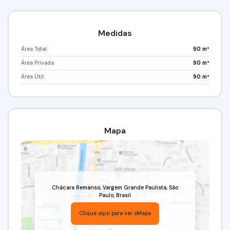
Medidas
Área Total:
90 m²
Área Privada:
90 m²
Área Útil:
90 m²
Mapa
Chácara Remanso
,
Vargem Grande Paulista
,
São
Paulo
,
Brasil
Clique aqui para ver o
Mapa