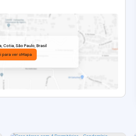
a
,
Cotia
,
São Paulo
,
Brasil
i para ver o
Mapa