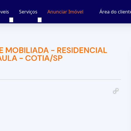
veis
Serviços
Área do client
Anunciar Imóvel
 MOBILIADA - RESIDENCIAL
AULA - COTIA/SP