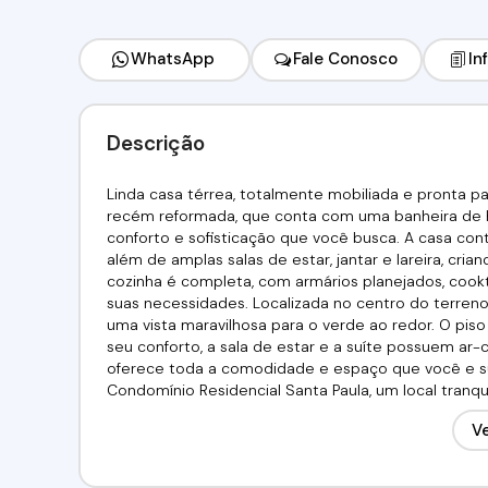
WhatsApp
Fale Conosco
In
Descrição
Linda casa térrea, totalmente mobiliada e pronta p
recém reformada, que conta com uma banheira de 
conforto e sofisticação que você busca. A casa co
além de amplas salas de estar, jantar e lareira, cri
cozinha é completa, com armários planejados, cookto
suas necessidades. Localizada no centro do terreno,
uma vista maravilhosa para o verde ao redor. O piso
seu conforto, a sala de estar e a suíte possuem ar
oferece toda a comodidade e espaço que você e sua
Condomínio Residencial Santa Paula, um local tranqu
03 depósitos de garantia, fiador ou seguro fiança, 
Ve
perca esta oportunidade de morar em um lugar exc
a Imobiliária Alfa Negócios (11) 4243-7733, (11) 98211