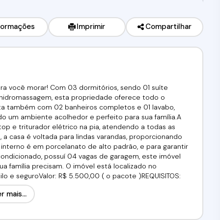
formações
Imprimir
Compartilhar
ara você morar! Com 03 dormitórios, sendo 01 suíte
hidromassagem, esta propriedade oferece todo o
nta também com 02 banheiros completos e 01 lavabo,
ando um ambiente acolhedor e perfeito para sua família.A
p e triturador elétrico na pia, atendendo a todas as
 a casa é voltada para lindas varandas, proporcionando
 interno é em porcelanato de alto padrão, e para garantir
-condicionado, possuí 04 vagas de garagem, este imóvel
 família precisam. O imóvel está localizado no
ilo e seguroValor: R$ 5.500,00 ( o pacote )REQUISITOS:
e a comprovação de renda no valor de 03 aluguéis. Não
r mais...
lusivo e encantador! Agende sua visita agora mesmo com
-2565 ou (11) 97417-8061.Venha conferir!