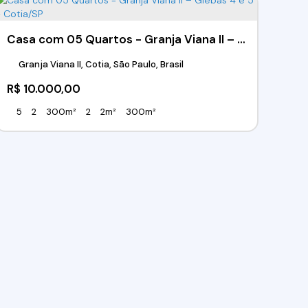
Casa com 05 Quartos - Granja Viana II – Glebas 4 e 5 - Cotia/SP
Granja Viana II, Cotia, São Paulo, Brasil
R$
10.000,00
5
2
300m²
2
2m²
300m²