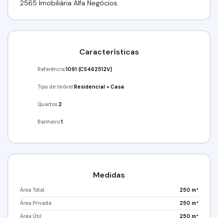
2565 Imobiliária Alfa Negócios.
Características
Referência:
1091
(CS462512V)
Tipo de Imóvel:
Residencial
»
Casa
Quartos:
2
Banheiro:
1
Medidas
Área Total:
250 m²
Área Privada:
250 m²
Área Útil:
250 m²