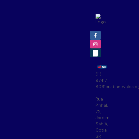
(11)
97417-
8061
cristianevalosi
Rua
Pinhal
,
72
,
Jardim
Sabiá
,
Cotia
,
SP
,