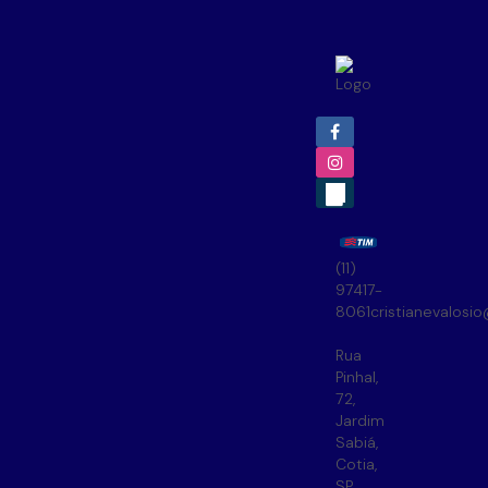
(11)
97417-
8061
cristianevalosi
Rua
Pinhal
,
72
,
Jardim
Sabiá
,
Cotia
,
SP
,