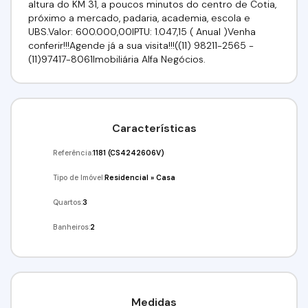
altura do KM 31, a poucos minutos do centro de Cotia,
próximo a mercado, padaria, academia, escola e
UBS.Valor: 600.000,00IPTU: 1.047,15 ( Anual )Venha
conferir!!!Agende já a sua visita!!!((11) 98211-2565 -
(11)97417-8061Imobiliária Alfa Negócios.
Características
Referência:
1181
(CS4242606V)
Tipo de Imóvel:
Residencial
»
Casa
Quartos:
3
Banheiros:
2
Medidas