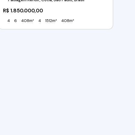
R$
1.850.000,00
4
6
408m²
4
1512m²
408m²