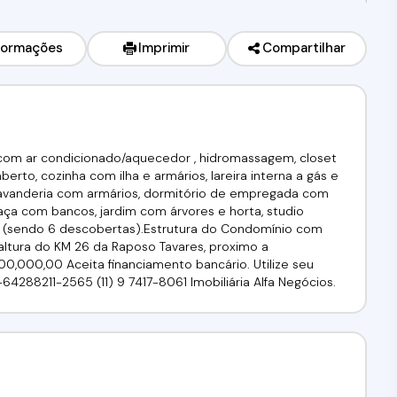
formações
Imprimir
Compartilhar
 com ar condicionado/aquecedor , hidromassagem, closet
rto, cozinha com ilha e armários, lareira interna a gás e
l, lavanderia com armários, dormitório de empregada com
praça com bancos, jardim com árvores e horta, studio
s (sendo 6 descobertas).Estrutura do Condomínio com
 altura do KM 26 da Raposo Tavares, proximo a
.200,000,00 Aceita financiamento bancário. Utilize seu
67-64288211-2565 (11) 9 7417-8061 Imobiliária Alfa Negócios.