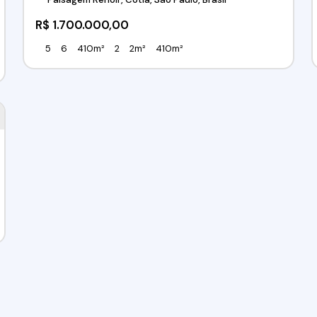
R$
1.700.000,00
5
6
410m²
2
2m²
410m²