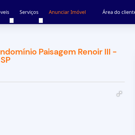
veis
Serviços
Área do client
Anunciar Imóvel
ndomínio Paisagem Renoir III -
 SP