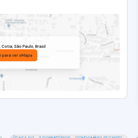
,
Cotia
,
São Paulo
,
Brasil
i para ver o
Mapa