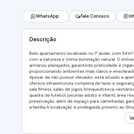
WhatsApp
Fale Conosco
In
Descrição
Belo apartamento localizado no 1° andar, com 54 m²
com a natureza e ótima iluminação natural. O imóvel
armários planejados, garantindo praticidade e organ
proporcionando ambientes mais claros e ensolarado
Apesar de não possuir elevador, está situado a apen
oferece infraestrutura completa de lazer e segurança
sala fitness, salão de jogos, brinquedoteca, vestiári
quadra de futebol, piscinas adulto e infantil, área 
preservação, além de espaço para caminhadas, gar
a família.A localização é privilegiada, próximo ao Sh
faculdade Português Ex: Mário Schenberg, colégio e 
Ve
acesso ao Rodoanel, unindo comodidade, praticidad
financiamento bancário. Utilize seu FGTS!!!Venha conf
/ 99267-6428Imobiliária Alfa Negócios.