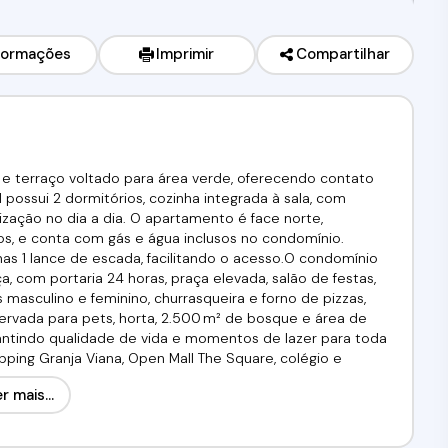
formações
Imprimir
Compartilhar
 e terraço voltado para área verde, oferecendo contato
 possui 2 dormitórios, cozinha integrada à sala, com
ização no dia a dia. O apartamento é face norte,
s, e conta com gás e água inclusos no condomínio.
as 1 lance de escada, facilitando o acesso.O condomínio
, com portaria 24 horas, praça elevada, salão de festas,
os masculino e feminino, churrasqueira e forno de pizzas,
reservada para pets, horta, 2.500 m² de bosque e área de
antindo qualidade de vida e momentos de lazer para toda
opping Granja Viana, Open Mall The Square, colégio e
faculdade Rio Branco, faculdade Estácio de Sá, e com fácil
r mais...
e e excelente valorização.R$309.999,00 Aceita
erir!!!Agende já a sua visita!!!(11) 99497-4750 / 98211-2565