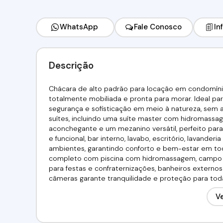
WhatsApp
Fale Conosco
In
Descrição
Chácara de alto padrão para locação em condomíni
totalmente mobiliada e pronta para morar. Ideal par
segurança e sofisticação em meio à natureza, sem a
suítes, incluindo uma suíte master com hidromassage
aconchegante e um mezanino versátil, perfeito para
e funcional, bar interno, lavabo, escritório, lavand
ambientes, garantindo conforto e bem-estar em todo
completo com piscina com hidromassagem, campo de 
para festas e confraternizações, banheiros externo
câmeras garante tranquilidade e proteção para toda
em condomínio fechado em Cotia, perfeita para que
Ve
completa e localização estratégica.Valor:R$6.200,00 V
(11) 95332-7355Imobiliária Alfa Negócios.CRECI: 34.