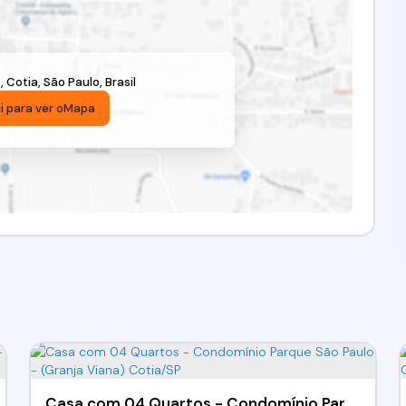
s
,
Cotia
,
São Paulo
,
Brasil
i para ver o
Mapa
Casa com 04 Quartos - Condomínio Parque São Paulo - (Granja Viana) Cotia/SP