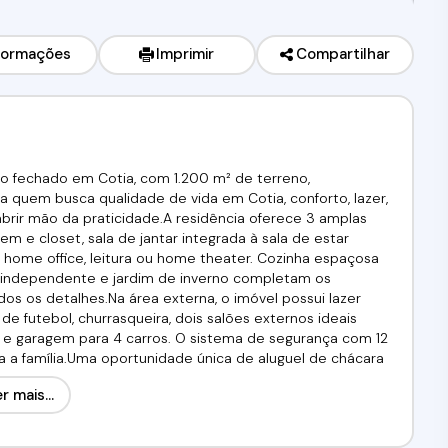
formações
Imprimir
Compartilhar
o fechado em Cotia, com 1.200 m² de terreno,
a quem busca qualidade de vida em Cotia, conforto, lazer,
brir mão da praticidade.A residência oferece 3 amplas
m e closet, sala de jantar integrada à sala de estar
 home office, leitura ou home theater. Cozinha espaçosa
eria independente e jardim de inverno completam os
s os detalhes.Na área externa, o imóvel possui lazer
futebol, churrasqueira, dois salões externos ideais
s e garagem para 4 carros. O sistema de segurança com 12
 a família.Uma oportunidade única de aluguel de chácara
m procura imóvel de alto padrão com área de lazer
r mais...
enha conferir!!! Agende já a sua visita!(11) 97417-8061 //
726-J