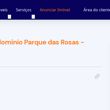
veis
Serviços
Área do client
Anunciar Imóvel
omínio Parque das Rosas -