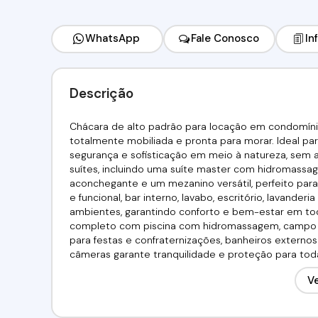
WhatsApp
Fale Conosco
In
Descrição
Chácara de alto padrão para locação em condomíni
totalmente mobiliada e pronta para morar. Ideal par
segurança e sofisticação em meio à natureza, sem a
suítes, incluindo uma suíte master com hidromassage
aconchegante e um mezanino versátil, perfeito para
e funcional, bar interno, lavabo, escritório, lavand
ambientes, garantindo conforto e bem-estar em todo
completo com piscina com hidromassagem, campo de 
para festas e confraternizações, banheiros externo
câmeras garante tranquilidade e proteção para toda
em condomínio fechado em Cotia, perfeita para que
Ve
completa e localização estratégica.Valor:R$ 1.150.000
8061 // (11) 95332-7355Imobiliária Alfa Negócios.CRE