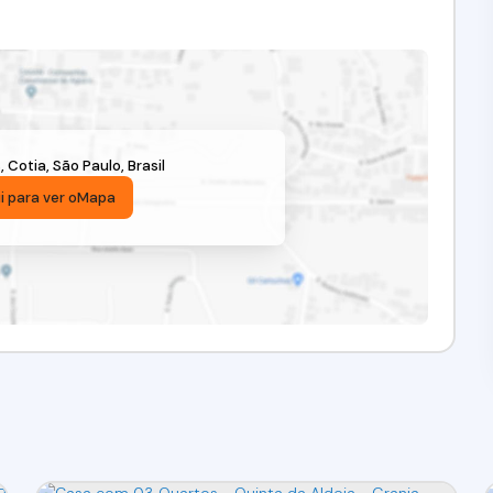
s
,
Cotia
,
São Paulo
,
Brasil
i para ver o
Mapa