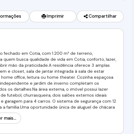
formações
Imprimir
Compartilhar
o fechado em Cotia, com 1.200 m² de terreno,
a quem busca qualidade de vida em Cotia, conforto, lazer,
brir mão da praticidade.A residência oferece 3 amplas
m e closet, sala de jantar integrada à sala de estar
 home office, leitura ou home theater. Cozinha espaçosa
eria independente e jardim de inverno completam os
s os detalhes.Na área externa, o imóvel possui lazer
futebol, churrasqueira, dois salões externos ideais
s e garagem para 4 carros. O sistema de segurança com 12
 a família.Uma oportunidade única de aluguel de chácara
m procura imóvel de alto padrão com área de lazer
r mais...
0,00Venha conferir!!! Agende já a sua visita!(11) 97417-
CI: 34.726-J