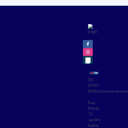
(11)
97417-
8061
cristianevalosi
Rua
Pinhal
,
72
,
Jardim
Sabiá
,