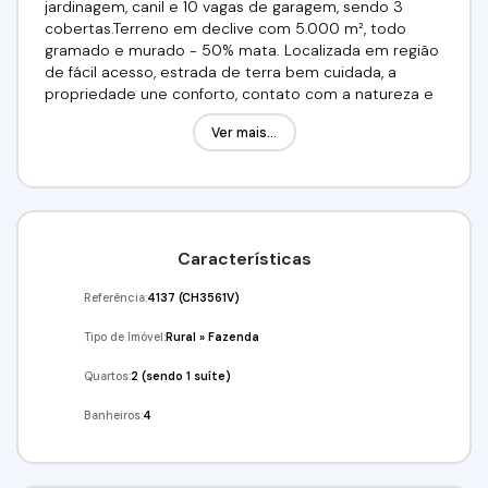
jardinagem, canil e 10 vagas de garagem, sendo 3
cobertas.Terreno em declive com 5.000 m², todo
gramado e murado - 50% mata. Localizada em região
de fácil acesso, estrada de terra bem cuidada, a
propriedade une conforto, contato com a natureza e
ótima infraestrutura.Valor R$: 420.000,00 Aceita
Ver mais...
permuta em casa térrea.Venha conferir!!! Agende já a
sua visita!(11) 91359-7440 / (11) 98211-2565Imobiliária
Alfa Negócios.CRECI: 34.726-J
Características
Referência:
4137
(CH3561V)
Tipo de Imóvel:
Rural
»
Fazenda
Quartos:
2 (sendo 1 suíte)
Banheiros:
4