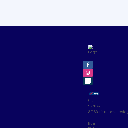
(11)
97417-
8061
cristianevalosi
Rua