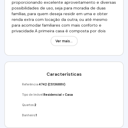
proporcionando excelente aproveitamento e diversas
possibilidades de uso, seja para moradia de duas
famílias, para quem deseja residir em uma e obter
renda extra com locação da outra, ou até mesmo
para acomodar familiares com mais conforto e
privacidade.A primeira casa é composta por dois
quartos bem distribuídos, sala aconchegante, cozinha
Ver mais...
funcional, banheiro e área de serviço, oferecendo
praticidade no dia a dia e um ambiente confortável
para moradia familiar. Os cômodos são bem
organizados, favorecendo a circulação e
proporcionando um espaço acolhedor para viver com
qualidade.A segunda casa possui um dormitório, sala,
Características
cozinha e banheiro, sendo uma excelente opção para
uso independente. É perfeita para receber visitas,
Referência:
4742
(CS13688V)
acomodar familiares ou até mesmo gerar uma renda
adicional com aluguel, agregando ainda mais valor ao
Tipo de Imóvel:
Residencial
»
Casa
imóvel. O valor de venda: R$ 300.000, porém o
proprietário aceita proposta no valor de R$ 150.000 e
Quartos:
2
também avalia receber veículo como parte do
Banheiro:
1
pagamento, demonstrando flexibilidade na
negociação. A venda é realizada por meio de contrato