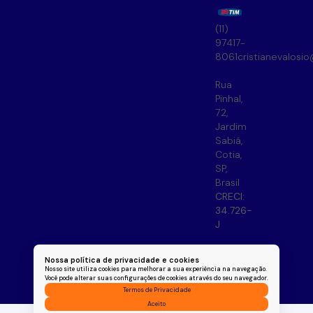
(11)
97417-
8061
cristianevalosi
Rua
Pinhal
,
72
,
Jardim
Sabiá
,
Cotia
,
SP
,
Brasil
CRECI:
34.726-
J
Nossa política de privacidade e cookies
Nosso site utiliza cookies para melhorar a sua experiência na navegação.
Você pode alterar suas configurações de cookies através do seu navegador.
Termos de Privacidade
Aceito