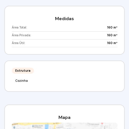
de compra e venda, não sendo possível
financiamento.Venha conferir!!! Agende já a sua visita!
(11) 97417-8061 // (11) 95332-7355Imobiliária Alfa
Negócios.CRECI: 34.726-J
Medidas
Área Total:
160 m²
Área Privada:
160 m²
Área Útil:
160 m²
Estrutura
Cozinha
Mapa