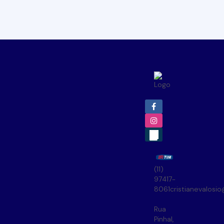
(11)
97417-
8061
cristianevalosi
Rua
Pinhal
,