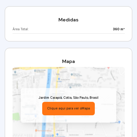
Medidas
Área Total:
360 m²
Mapa
Jardim Caiapiá
,
Cotia
,
São Paulo
,
Brasil
Clique aqui para ver o
Mapa