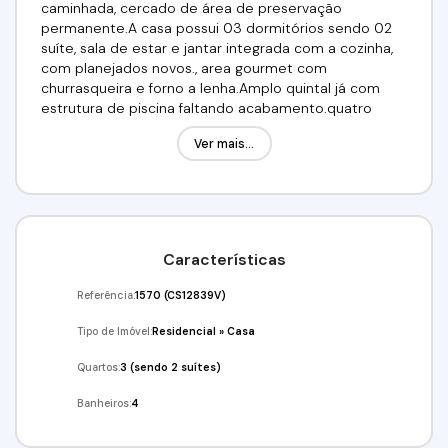
caminhada, cercado de área de preservação
permanente.A casa possui 03 dormitórios sendo 02
suíte, sala de estar e jantar integrada com a cozinha,
com planejados novos., area gourmet com
churrasqueira e forno a lenha.Amplo quintal já com
estrutura de piscina faltando acabamento.quatro
vagas cobertas e depósito na garagem.Varanda com
Ver mais...
vista deslumbrante.Ótima oportunidade!Localizada na
região da Estrada Fernando Nobre, km 29 da Raposo,
fácil acesso para Barueri / Alphaville e Castelo Branco.
Estrutura do Condomínio:Academia, piscina, pista de
cooper, quiosque com churrasqueira, quadra
poliesportiva, salão de festas, salão de ginástica,
Características
playground, portaria 24 horas e ronda. Valor: R$
1.250.000,00, aceita financiamento!! Agende já a sua
Referência:
1570
(CS12839V)
visita!!! (11) 4243-7733 / (11)95332-7355 / (11)97417-
8061 Imobiliária Alfa Negócios.
Tipo de Imóvel:
Residencial
»
Casa
Quartos:
3 (sendo 2 suítes)
Banheiros:
4