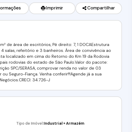
formações
Imprimir
Compartilhar
m² de área de escritórios, Pé direito: 7, 1 DOCAEstrutura
 salas, refeitório e 3 banheiros. Área de convivência ao
sta localizado em cima do Retorno do Km 19 da Rodovia
ipais rodovias do estado de São Paulo.Valor do pacote:
estrição SPC/SERASA, comprovar renda no valor de 03
 ou Seguro-Fiança. Venha conferir!!!Agende já a sua
fa Negócios.CRECI: 34.726-J
Tipo de Imóvel:
Industrial
»
Armazém