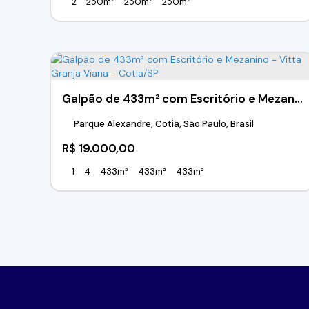
2
250m²
250m²
250m²
Galpão de 433m² com Escritório e Mezanino - Vitta Granja Viana - Cotia/SP
Parque Alexandre, Cotia, São Paulo, Brasil
R$
19.000,00
1
4
433m²
433m²
433m²