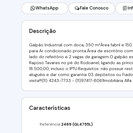
WhatsApp
Fale Conosco
In
Descrição
Galpão Industrial com doca, 350 m²Área fabril e 150 
para Ar condicionado pronta.Área de escritório com 4
lado do refeitório e 2 vagas de garagem.O galpão e
Raposo Tavares no pé do Rodoanel, ligando as princ
18.500,00, incluso o IPTU.Requisitos: não possuir r
aluguéis e dar como garantia 03 depósitos ou Fiador
visita!!!(11) 4243-7733 - (11)97417-8061Imobiliária Al
Características
Referência:
2469
(GL4755L)