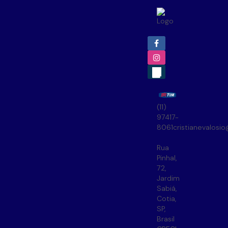
(11)
97417-
8061
cristianevalosi
Rua
Pinhal
,
72
,
Jardim
Sabiá
,
Cotia
,
SP
,
Brasil