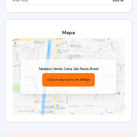
Área Total:
300 m²
Venha conferir!!! Agende já a sua visita!
(11) 97417-8061 // (11) 91359-7440
Mapa
Imobiliária Alfa Negócios.
CRECI: 34.726-J.
Taboleiro Verde
,
Cotia
,
São Paulo
,
Brasil
Clique aqui para ver o
Mapa