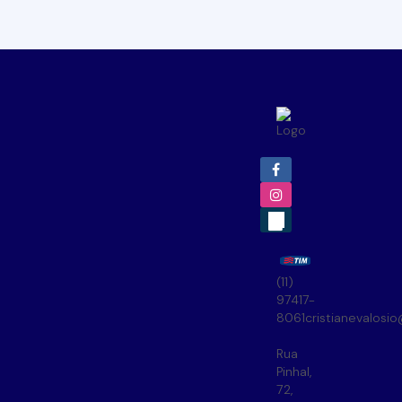
(11)
97417-
8061
cristianevalosi
Rua
Pinhal
,
72
,