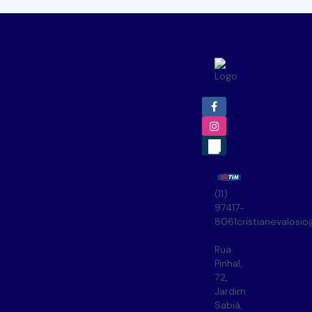
(11)
97417-
8061
cristianevalosi
Rua
Pinhal
,
72
,
Jardim
Sabiá
,