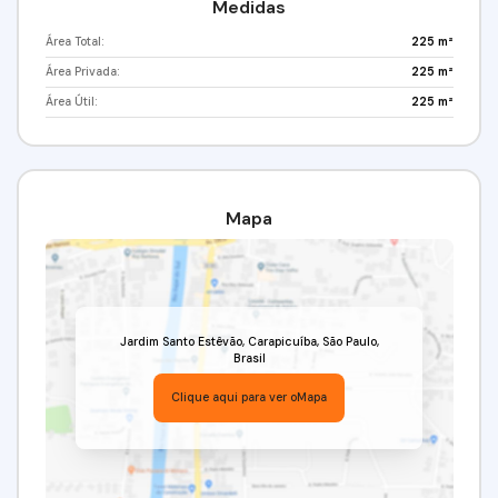
Medidas
Área Total:
225 m²
Área Privada:
225 m²
Área Útil:
225 m²
Mapa
Jardim Santo Estêvão
,
Carapicuíba
,
São Paulo
,
Brasil
Clique aqui para ver o
Mapa