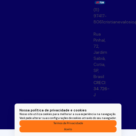
(11)
97417-
8061
cristianevalosi
Rua
Pinhal
,
72
,
Jardim
Sabiá
,
Cotia
,
SP
,
Brasil
CRECI:
34.726-
J
Nossa política de privacidade e cookies
Nosso site utiliza cookies para melhorar a sua experiência na navegação.
Você pode alterar suas configurações de cookies através do seu navegador.
Termos de Privacidade
Aceito