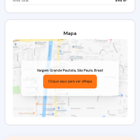
Área Total:
848 m²
Valor de locação: R$ 32.000,00
Venha conferir!!! Agende já a sua visita!
(11) 97417-8061 // (11) 98211-2565
Imobiliária Alfa Negócios.
Mapa
CRECI: 34.726-J
Vargem Grande Paulista
,
São Paulo
,
Brasil
Clique aqui para ver o
Mapa