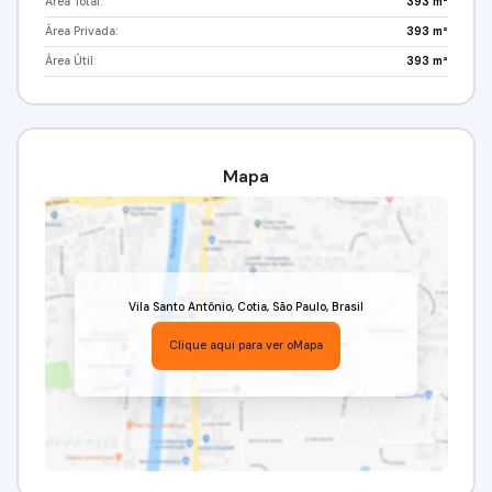
Área Total:
393 m²
Área Privada:
393 m²
Área Útil:
393 m²
Mapa
Vila Santo Antônio
,
Cotia
,
São Paulo
,
Brasil
Clique aqui para ver o
Mapa