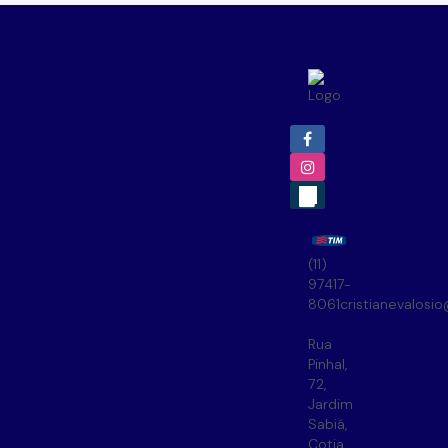
(11)
97417-
8061
cristianevalosi
Rua
Pinhal
,
72
,
Jardim
Sabiá
,
Cotia
,