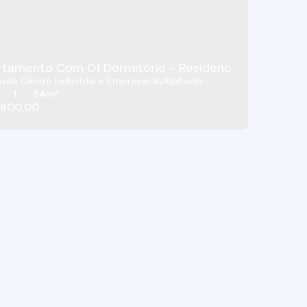
tamento Com 01 Dormitório - Residencial Sequoia - A
ville Centro Industrial e Empresarial/Alphaville.
,
ri
,
São Paulo
,
Brasil
1
54m²
.800,00