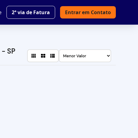
e
2ª via de Fatura
Entrar em Contato
 - SP