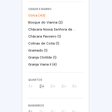
CIDADE E BAIRRO
Cotia (43)
Bosque do Vianna (2)
Chácara Nossa Senhora de Fátima Taboleiro Verde (1)
Chácara Pavoeiro (1)
Colinas de Cotia (1)
Gramado (1)
Granja Clotilde (1)
Granja Viana II (4)
Jardim Barro Branco (2)
Jardim Caiapiá (4)
QUARTOS
Jardim da Glória (5)
1+
2+
3+
4+
5+
Jardim dos Ipês (1)
Jardim Eliane (1)
BANHEIROS
Jardim Leonor (1)
1+
2+
3+
4+
5+