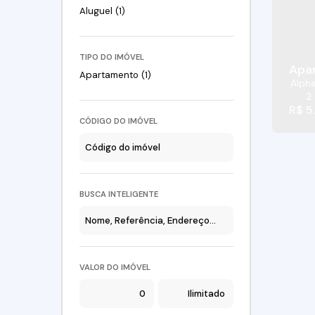
Aluguel (1)
TIPO DO IMÓVEL
Apar
Apartamento (1)
Alpha
Barue
2
R$
5
CÓDIGO DO IMÓVEL
BUSCA INTELIGENTE
VALOR DO IMÓVEL