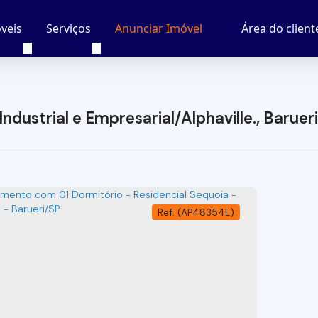
veis
Serviços
Área do client
Anunciar Imóvel
dustrial e Empresarial/Alphaville., Barueri
(AP48354L)