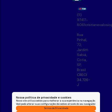
(11)
97417-
8061
cristianevalosi
Rua
Pinhal
,
72
,
Jardim
Sabiá
,
Cotia
,
SP
,
Brasil
CRECI:
34.726-
J
Nossa política de privacidade e cookies
Nosso site utiliza cookies para melhorar a sua experiência na navegação.
Você pode alterar suas configurações de cookies através do seu navegador.
Termos de Privacidade