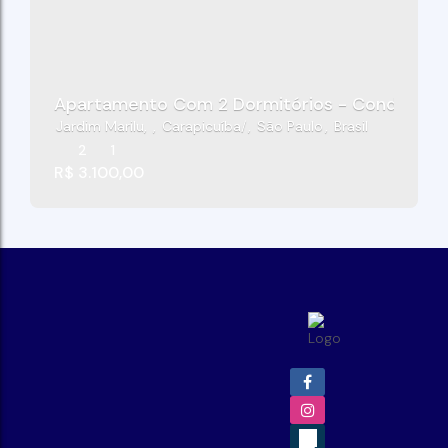
Apartamento Com 2 Dormitórios - Condomínio 
Jardim Marilu
,
Carapicuíba
,
São Paulo
,
Brasil
2
1
R$
3.100,00