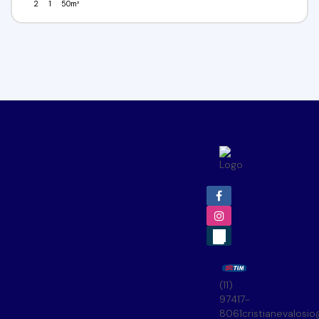
2
1
50m²
(11)
97417-
8061
cristianevalosi