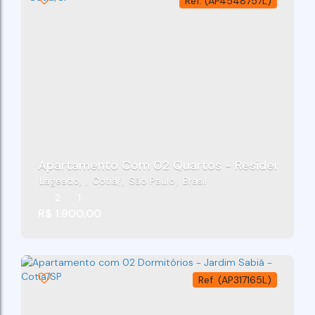
(AP4548757L)
Apartamento Com 02 Quartos - Residencial Ma
Lageado
,
Cotia
,
São Paulo
,
Brasil
2
1
R$
1.900,00
(AP317165L)