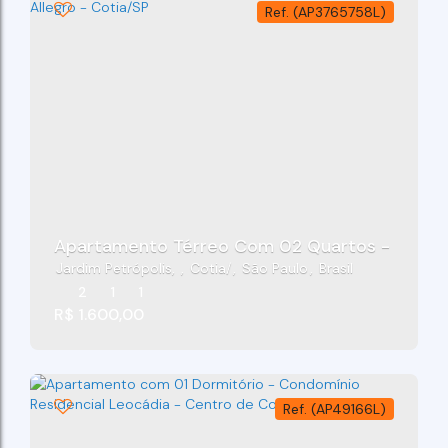
(AP3765758L)
Apartamento Térreo Com 02 Quartos - Residen
Jardim Petrópolis
,
Cotia
,
São Paulo
,
Brasil
2
1
1
R$
1.600,00
(AP49166L)