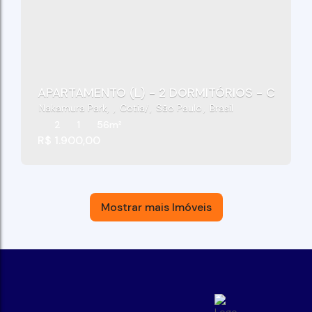
APARTAMENTO (L) - 2 DORMITÓRIOS - CONDO
Nakamura Park
,
Cotia
,
São Paulo
,
Brasil
2
1
56m²
R$
1.900,00
Mostrar mais Imóveis