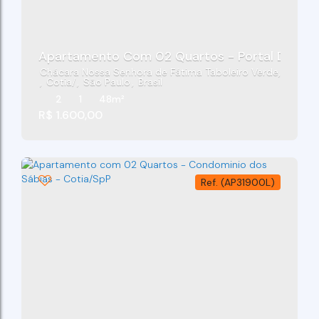
Apartamento Com 02 Quartos - Portal Das Ara
Chácara Nossa Senhora de Fátima Taboleiro Verde
,
Cotia
,
São Paulo
,
Brasil
2
1
48m²
R$
1.600,00
(AP31900L)