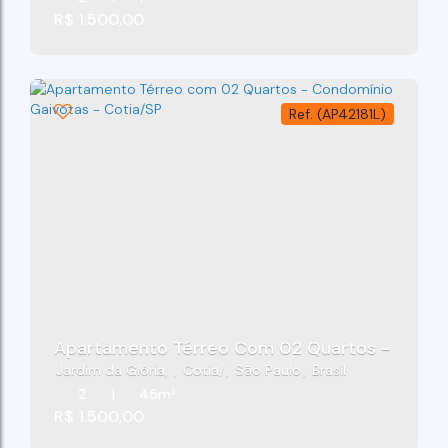
R$
1.500,00
(AP42181L)
Apartamento Térreo Com 02 Quartos - Condom
Jardim da Glória
,
Cotia
,
São Paulo
,
Brasil
2
1
45m²
R$
1.500,00