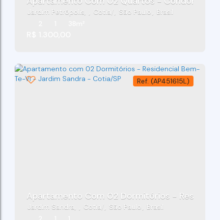
Apartamento Com 02 Quartos - Condomínio Nov
Jardim Petrópolis
,
Cotia
,
São Paulo
,
Brasil
2
1
38m²
R$
1.300,00
(AP451615L)
Apartamento Com 02 Dormitórios - Residencia
Jardim Sandra
,
Cotia
,
São Paulo
,
Brasil
2
1
1