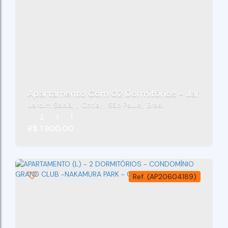
Apartamento Com 02 Dormitórios - Jardim Sab
Jardim Sabiá
,
Cotia
,
São Paulo
,
Brasil
2
1
1
R$
1.900,00
(AP20604189)