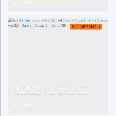
R$
1.700,00
(AP156165L)
Apartamento Com 02 Dormitórios - Condomíni
Jardim Caiapiá
,
Cotia
,
São Paulo
,
Brasil
2
1
R$
1.800,00