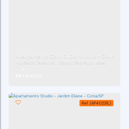
Apartamento Com 01 Dormitório - Condomínio 
Vila Santa Terezinha
,
Cotia
,
São Paulo
,
Brasil
1
R$
1.600,00
(AP40231L)