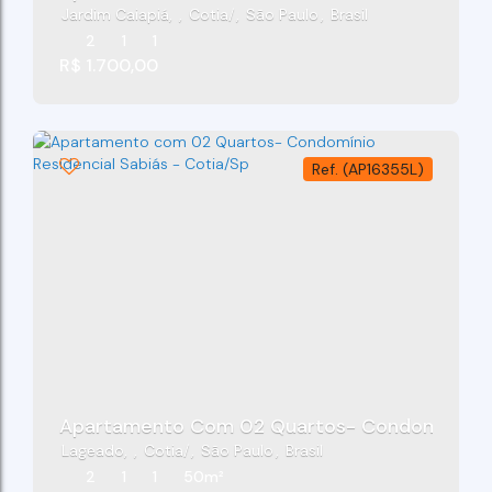
Jardim Caiapiá
,
Cotia
,
São Paulo
,
Brasil
2
1
1
R$
1.700,00
(AP16355L)
Apartamento Com 02 Quartos- Condomínio Res
Lageado
,
Cotia
,
São Paulo
,
Brasil
2
1
1
50m²