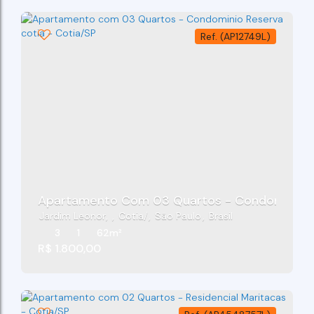
(AP12749L)
Apartamento Com 03 Quartos - Condominio Re
Jardim Leonor
,
Cotia
,
São Paulo
,
Brasil
3
1
62m²
R$
1.800,00