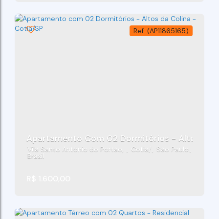
(AP11865165)
Apartamento Com 02 Dormitórios - Altos Da C
Vila Santo Antônio do Portão
,
Cotia
,
São Paulo
,
Brasil
R$
1.600,00