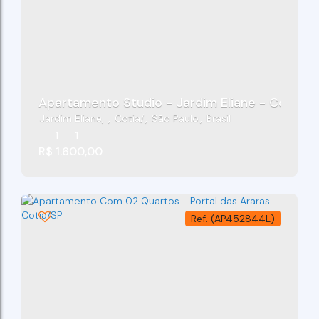
Apartamento Studio - Jardim Eliane - Cotia/S
Jardim Eliane
,
Cotia
,
São Paulo
,
Brasil
1
1
R$
1.600,00
(AP452844L)