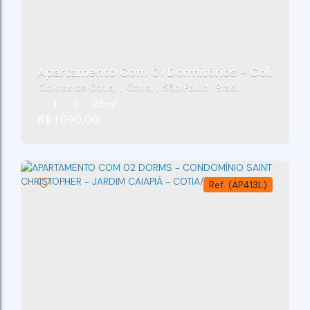
Apartamento Com 01 Dormitórios - Colinas De 
Colinas de Cotia
,
Cotia
,
São Paulo
,
Brasil
1
1
25m²
R$
1.090,00
(AP413L)