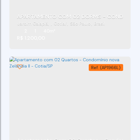
APARTAMENTO COM 02 DORMS - CONDOMÍNIO S
Jardim Caiapiá
,
Cotia
,
São Paulo
,
Brasil
2
1
40m²
R$
1.200,00
(AP1966L)