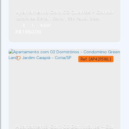
Apartamento Com 02 Quartos - Condominio D
Jardim da Glória
,
Cotia
,
São Paulo
,
Brasil
2
1
44m²
R$
1.650,00
(AP421516L)
Apartamento Com 02 Dormitórios - Condomíni