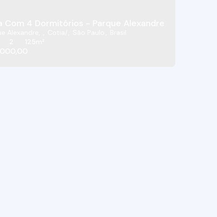
 Com 4 Dormitórios - Parque Alexandre - Cotia / SP
ue Alexandre
,
Cotia
,
São Paulo
,
Brasil
2
125m²
.000,00