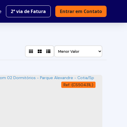
e
2ª via de Fatura
Entrar em Contato
(CS50431L)