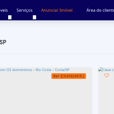
veis
Serviços
Área do client
Anunciar Imóvel
 SP
(CS4132487L)