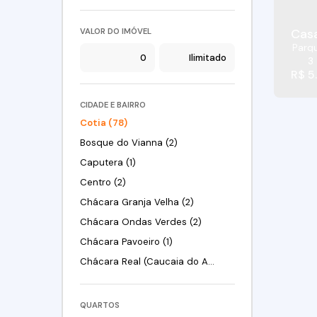
Casa
VALOR DO IMÓVEL
Parq
3
R$
5
CIDADE E BAIRRO
Cotia (78)
Bosque do Vianna (2)
Caputera (1)
Centro (2)
Chácara Granja Velha (2)
Chácara Ondas Verdes (2)
Chácara Pavoeiro (1)
Chácara Real (Caucaia do Alto) (2)
Colina (Caucaia do Alto) (1)
Granja Viana (4)
QUARTOS