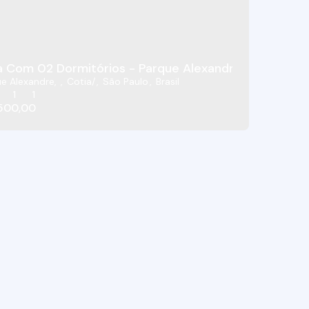
 Com 02 Dormitórios - Parque Alexandre - Cotia/Sp
e Alexandre
,
Cotia
,
São Paulo
,
Brasil
1
1
500,00