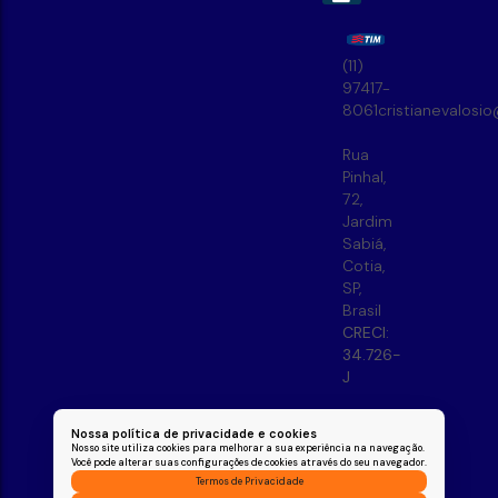
(11)
97417-
8061
cristianevalosi
Rua
Pinhal
,
72
,
Jardim
Sabiá
,
Cotia
,
SP
,
Brasil
CRECI:
34.726-
J
Nossa política de privacidade e cookies
Nosso site utiliza cookies para melhorar a sua experiência na navegação.
Você pode alterar suas configurações de cookies através do seu navegador.
Termos de Privacidade