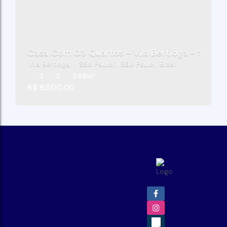
Casa Com 03 Quartos - Vila Bertioga - São Pa
Vila Bertioga
,
São Paulo
,
São Paulo
,
Brasil
3
2
248m²
R$
6.500,00