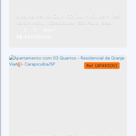
Apartamento Com 02 Dormitórios - Residencial
Jardim Marilu
,
Carapicuíba
,
São Paulo
,
Brasil
2
2
60m²
R$
347.000,00
(AP4850V)