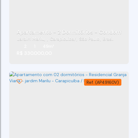
Apartamento - 2 Dormitórios - Condomínio Vill
Jardim Marilu
,
Carapicuíba
,
São Paulo
,
Brasil
2
1
49m²
R$
330.000,00
(AP49160V)