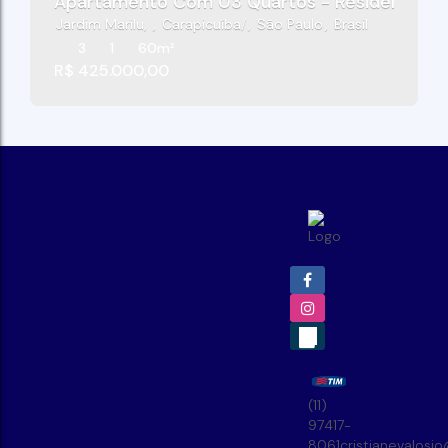
Apartamento Com 03 Quartos - Residencial Da
Jardim Marilu
,
Carapicuíba
,
São Paulo
,
Brasil
3
1
60m²
R$
425.000,00
(11)
97417-
8061
cristianevalosi