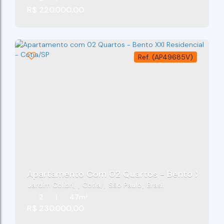
R$
220.000,00
(AP49685V)
Apartamento Com 02 Quartos - Bento XXI Resi
Jardim Colibri
,
Cotia
,
São Paulo
,
Brasil
2
1
47m²
R$
230.000,00