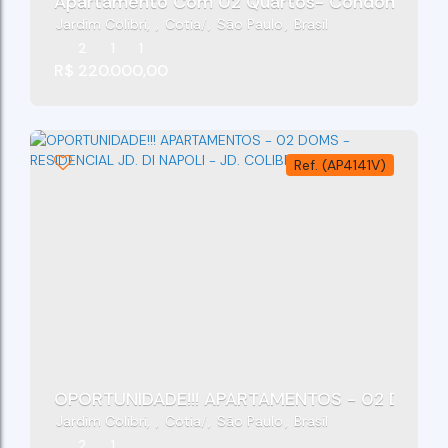
Apartamento Com 02 Quartos- Condomínio Res
Jardim Colibri
,
Cotia
,
São Paulo
,
Brasil
2
1
1
R$
220.000,00
(AP4141V)
OPORTUNIDADE!!! APARTAMENTOS - 02 DOMS - R
Jardim Colibri
,
Cotia
,
São Paulo
,
Brasil
2
1