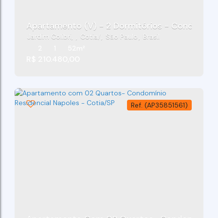
Apartamento (V) - 2 Dormitórios - Condomínio 
Jardim Colibri
,
Cotia
,
São Paulo
,
Brasil
2
1
52m²
R$
210.480,00
(AP35851561)