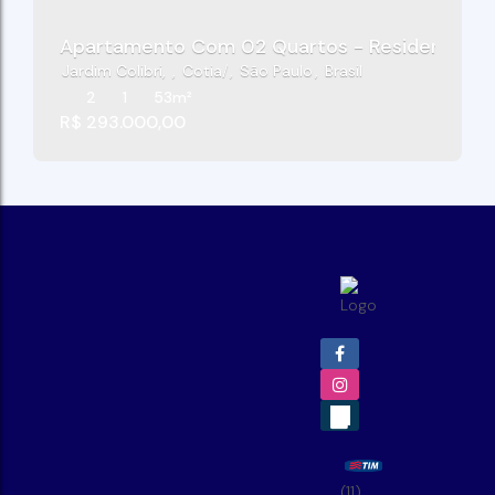
Apartamento Com 02 Quartos - Residencial Fl
Jardim Colibri
,
Cotia
,
São Paulo
,
Brasil
2
1
53m²
R$
293.000,00
(11)