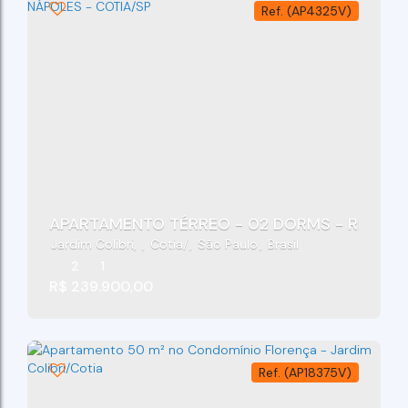
(AP4325V)
APARTAMENTO TÉRREO - 02 DORMS - RES. VIS
Jardim Colibri
,
Cotia
,
São Paulo
,
Brasil
2
1
R$
239.900,00
(AP18375V)