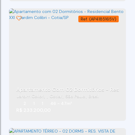
(AP4185165V)
Apartamento Com 02 Dormitórios - Residencial
Jardim Colibri
,
Cotia
,
São Paulo
,
Brasil
2
1
1
46 ~ 47m²
R$
233.200,00