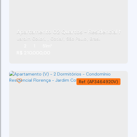
Apartamento 02 Quartos - Residencial Napole
Jardim Colibri
,
Cotia
,
São Paulo
,
Brasil
2
1
51m²
R$
210.000,00
(AP3464920V)