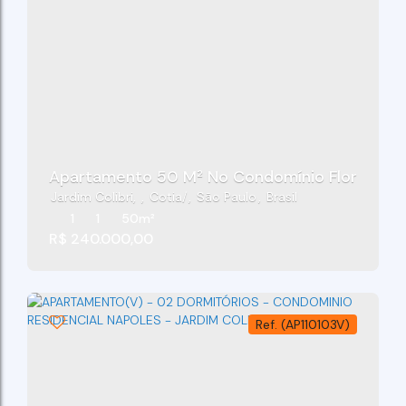
Apartamento 50 M² No Condomínio Florença - 
Jardim Colibri
,
Cotia
,
São Paulo
,
Brasil
1
1
50m²
R$
240.000,00
(AP110103V)