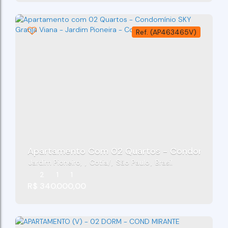
(AP463465V)
Apartamento Com 02 Quartos - Condomínio SKY
Jardim Pioneiro
,
Cotia
,
São Paulo
,
Brasil
2
1
1
R$
340.000,00