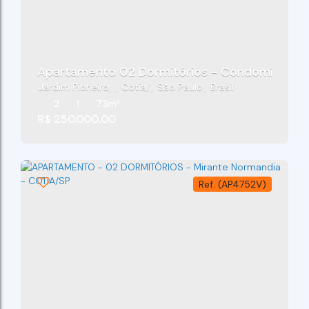
Apartamento 02 Dormitórios - Condomínio Resi
Jardim Pioneiro
,
Cotia
,
São Paulo
,
Brasil
2
1
73m²
R$
250.000,00
(AP4752V)