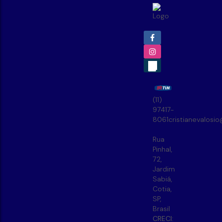
(11)
97417-
8061
cristianevalosi
Rua
Pinhal
,
72
,
Jardim
Sabiá
,
Cotia
,
SP
,
Brasil
CRECI: