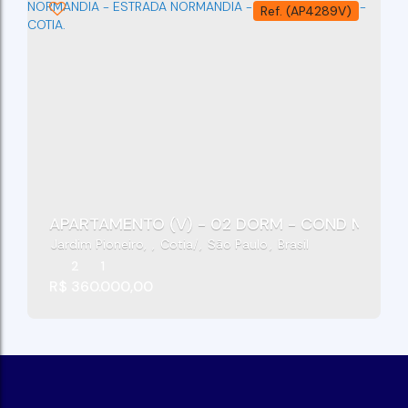
(AP4289V)
APARTAMENTO (V) - 02 DORM - COND MIRANT
Jardim Pioneiro
,
Cotia
,
São Paulo
,
Brasil
2
1
R$
360.000,00