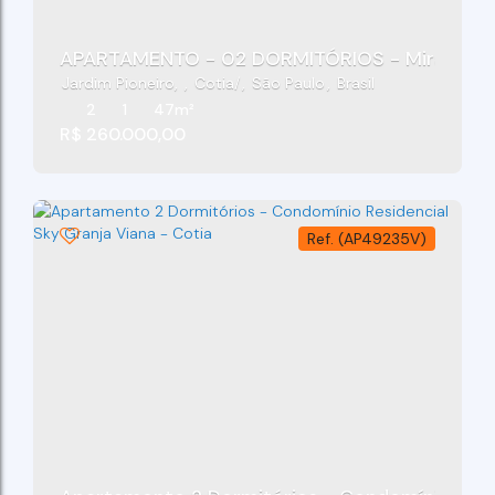
APARTAMENTO - 02 DORMITÓRIOS - Mirante N
Jardim Pioneiro
,
Cotia
,
São Paulo
,
Brasil
2
1
47m²
R$
260.000,00
(AP49235V)