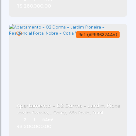
R$
280.000,00
(AP5663244V)
Apartamento - 02 Dorms - Jardim Pioneira - Re
Jardim Pioneiro
,
Cotia
,
São Paulo
,
Brasil
2
1
54m²
R$
300.000,00