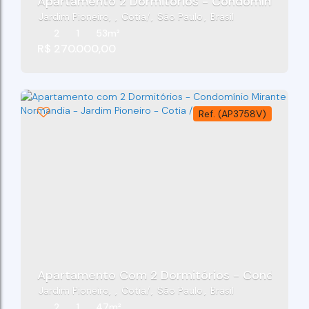
Apartamento 2 Dormitórios - Condomíni
Jardim Pioneiro
,
Cotia
,
São Paulo
,
Brasil
2
1
53m²
R$
270.000,00
(AP3758V)
Apartamento Com 2 Dormitórios - Condomínio 
Jardim Pioneiro
,
Cotia
,
São Paulo
,
Brasil
2
1
47m²