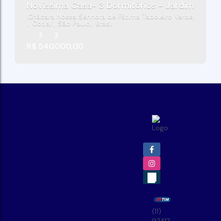
Novíssima Casa- 3 Dormitórios - Jardim Santa
Chácara Nossa Senhora de Fátima Taboleiro Verde
,
Cotia
,
São Paulo
,
Brasil
3
3
R$
540.000,00
(11)