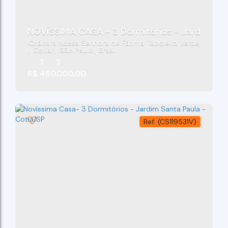
NOVÍSSIMA CASA - 3 Dormitórios - Jardim San
Chácara Nossa Senhora de Fátima Taboleiro Verde
,
Cotia
,
São Paulo
,
Brasil
3
3
R$
460.000,00
(CS119531V)