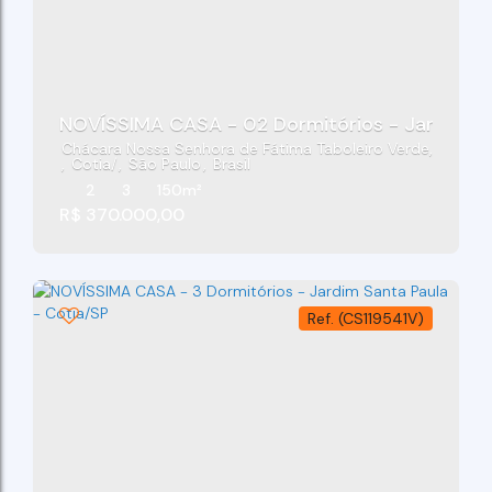
NOVÍSSIMA CASA - 02 Dormitórios - Jardim Sa
Chácara Nossa Senhora de Fátima Taboleiro Verde
,
Cotia
,
São Paulo
,
Brasil
2
3
150m²
R$
370.000,00
(CS119541V)