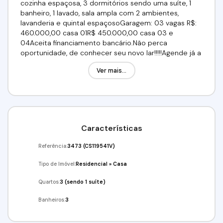
cozinha espaçosa, 3 dormitórios sendo uma suíte, 1
banheiro, 1 lavado, sala ampla com 2 ambientes,
lavanderia e quintal espaçosoGaragem: 03 vagas R$:
460.000,00 casa 01R$ 450.000,00 casa 03 e
04Aceita financiamento bancário.Não perca
oportunidade, de conhecer seu novo lar!!!!!Agende já a
sua visita!!!(11) 95332-7355Imobiliária Alfa
Ver mais...
Negócios.CRECI: 34.726
Características
Referência:
3473
(CS119541V)
Tipo de Imóvel:
Residencial
»
Casa
Quartos:
3 (sendo 1 suíte)
Banheiros:
3