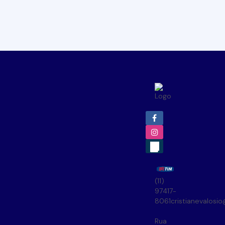
(11)
97417-
8061
cristianevalosi
Rua