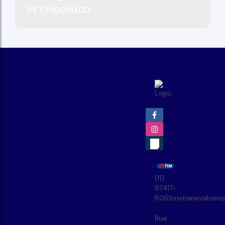
R$
1.300.000,00
(11)
97417-
8061
cristianevalosi
Rua