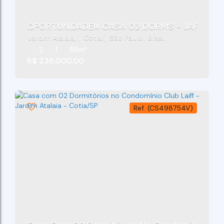
OPORTUNIDADE!!! CASA 02 DORMS - JARDIM A
Jardim Atalaia
,
Cotia
,
São Paulo
,
Brasil
2
1
85m²
R$
238.000,00
(CS498754V)