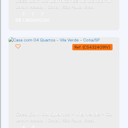
Casa Com 02 Dormitórios No Condomínio Club L
Jardim Atalaia
,
Cotia
,
São Paulo
,
Brasil
2
2
3
R$
1.180.000,00
(CS4324091V)
Casa Com 04 Quartos - Vila Verde - Cotia/SP
Jardim Atalaia
,
Cotia
,
São Paulo
,
Brasil
4
5