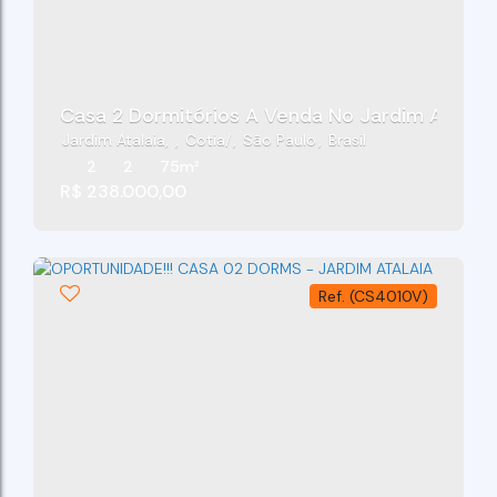
Casa 2 Dormitórios A Venda No Jardim A
Jardim Atalaia
,
Cotia
,
São Paulo
,
Brasil
2
2
75m²
R$
238.000,00
(CS4010V)