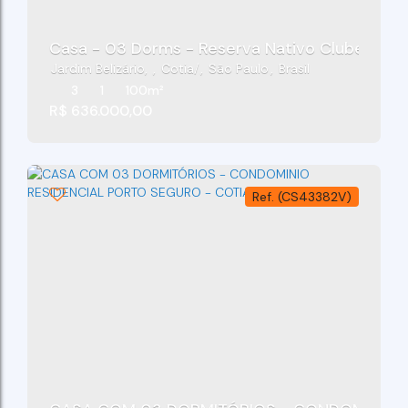
Casa - 03 Dorms - Reserva Nativo Clube - Gran
Jardim Belizário
,
Cotia
,
São Paulo
,
Brasil
3
1
100m²
R$
636.000,00
(CS43382V)