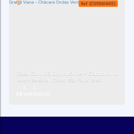
(CS11561465)
Casa Com 03 Dormitórios - Condomínio Porto 
Jardim Belizário
,
Cotia
,
São Paulo
,
Brasil
3
2
R$
699.000,00