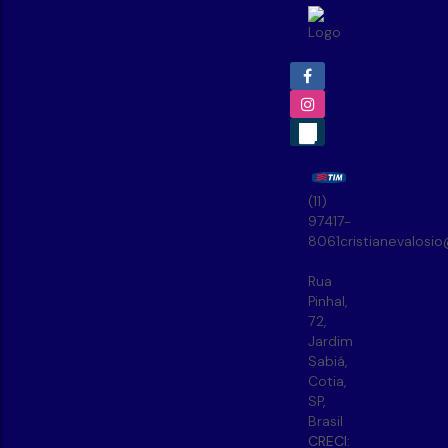
(11)
97417-
8061
cristianevalosi
Rua
Pinhal
,
72
,
Jardim
Sabiá
,
Cotia
,
SP
,
Brasil
CRECI: