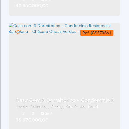
R$
650.000,00
(CS3798V)
Jardim Belizário
,
Cotia
,
São Paulo
,
Brasil
3
3
135m²
R$
670.000,00