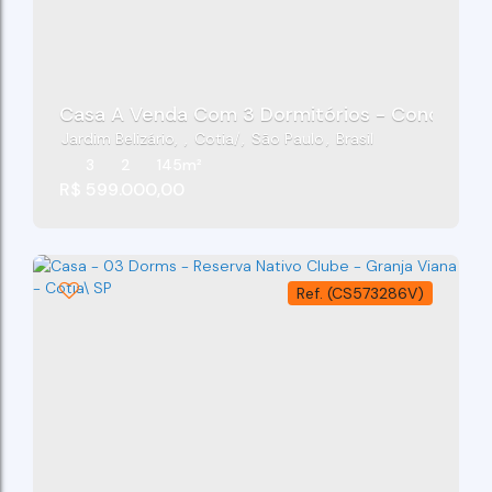
Casa A Venda Com 3 Dormitórios - Condomínio
Jardim Belizário
,
Cotia
,
São Paulo
,
Brasil
3
2
145m²
R$
599.000,00
(CS573286V)