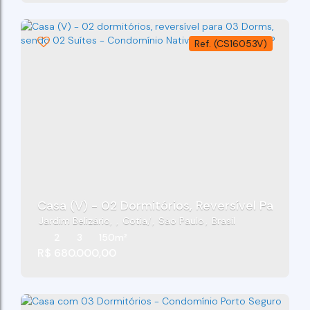
(CS16053V)
Casa (V) - 02 Dormitórios, Reversível Para 0
Jardim Belizário
,
Cotia
,
São Paulo
,
Brasil
2
3
150m²
R$
680.000,00