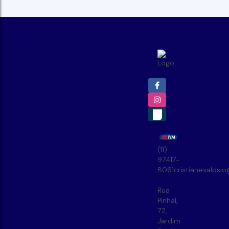
(11)
97417-
8061
cristianevalosi
Rua
Pinhal
,
72
,
Jardim