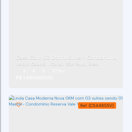
Casa Com 03 Dormitórios - Condomínio Reserv
Jardim Caiapiá
,
Cotia
,
São Paulo
,
Brasil
3
4
6
377m²
R$
1.400.000,00
(CS44855V)