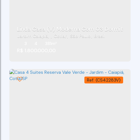
Linda Casa (V) Moderna Com 03 Dormitórios S
Jardim Caiapiá
,
Cotia
,
São Paulo
,
Brasil
3
4
381m²
R$
1.800.000,00
(CS42283V)