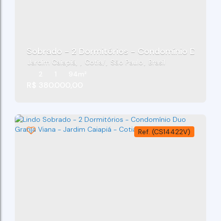
Sobrado - 2 Dormitórios - Condomínio Duo Gra
Jardim Caiapiá
,
Cotia
,
São Paulo
,
Brasil
2
1
94m²
R$
380.000,00
(CS14422V)