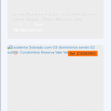
Lindo Sobrado - 2 Dormitórios - Condomínio D
Jardim Caiapiá
,
Cotia
,
São Paulo
,
Brasil
2
1
94m²
R$
395.000,00
(CS12839V)