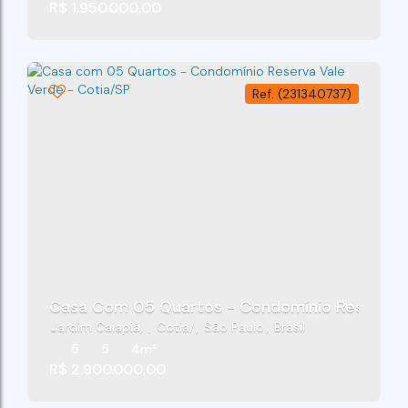
R$
1.950.000,00
(231340737)
Casa Com 05 Quartos - Condomínio Reserva V
Jardim Caiapiá
,
Cotia
,
São Paulo
,
Brasil
5
5
4m²
R$
2.900.000,00