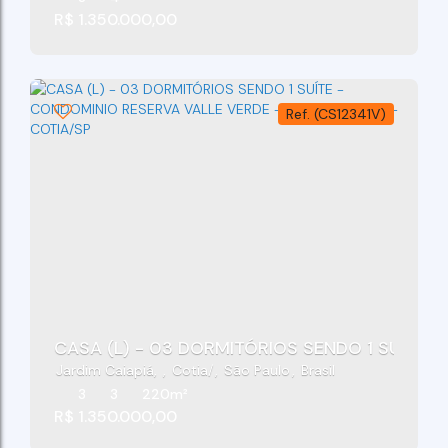
R$
1.350.000,00
(CS12341V)
CASA (L) - 03 DORMITÓRIOS SENDO 1 SUÍTE -
Jardim Caiapiá
,
Cotia
,
São Paulo
,
Brasil
3
3
220m²
R$
1.350.000,00