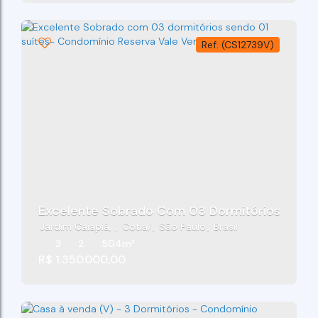
(CS12739V)
Excelente Sobrado Com 03 Dormitórios Sendo 
Jardim Caiapiá
,
Cotia
,
São Paulo
,
Brasil
3
2
504m²
R$
1.350.000,00