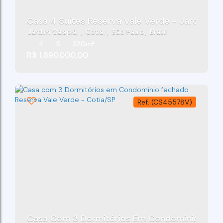
Casa 4 Suites Reserva Vale Verde - Jardim - C
Jardim Caiapiá
,
Cotia
,
São Paulo
,
Brasil
4
5
320m²
R$
1.890.000,00
(CS45578V)
Casa Com 3 Dormitórios Em Condomínio Fecha