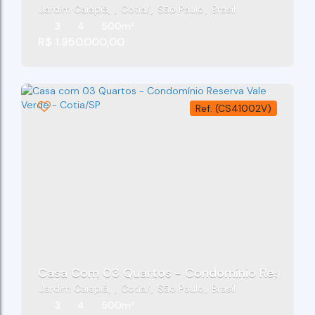
Jardim Caiapiá
,
Cotia
,
São Paulo
,
Brasil
3
4
500m²
R$
1.950.000,00
(CS41002V)
Casa Com 03 Quartos - Condomínio Reserva V
Jardim Caiapiá
,
Cotia
,
São Paulo
,
Brasil
3
4
500m²