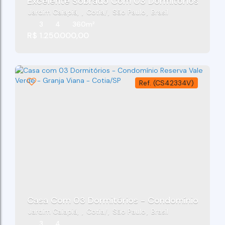
Excelente Sobrado Com 03 Dormitórios Sendo
Jardim Caiapiá
,
Cotia
,
São Paulo
,
Brasil
3
4
360m²
R$
1.250.000,00
(CS42334V)
Casa Com 03 Dormitórios - Condomínio Reserv
Jardim Caiapiá
,
Cotia
,
São Paulo
,
Brasil
3
4