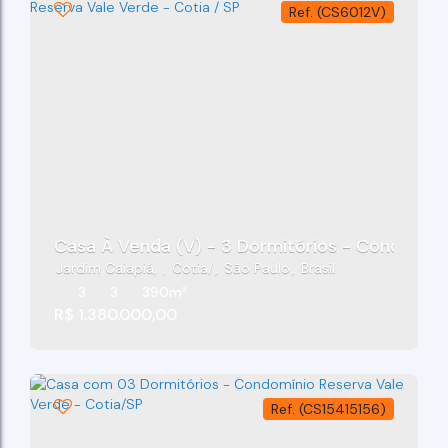
(CS6012V)
Casa À Venda (V) - 3 Dormitórios - Condomíni
Jardim Caiapiá
,
Cotia
,
São Paulo
,
Brasil
3
3
390m²
R$
1.380.000,00
(CS15415156)