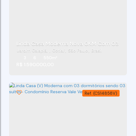
Linda Casa Moderna Nova 0KM Com 03 Suítes 
Jardim Caiapiá
,
Cotia
,
São Paulo
,
Brasil
3
6
550m²
R$
1.590.000,00
(CS14858V)