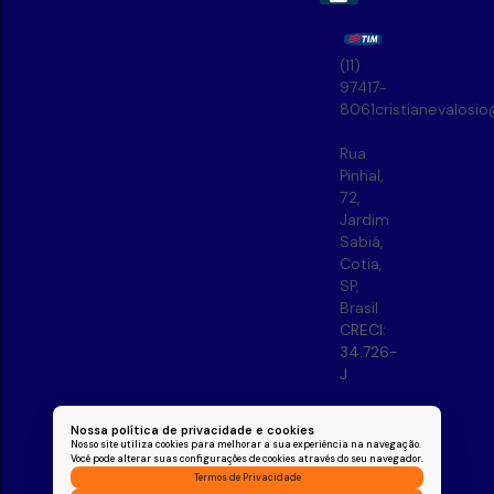
(11)
97417-
8061
cristianevalosi
Rua
Pinhal
,
72
,
Jardim
Sabiá
,
Cotia
,
SP
,
Brasil
CRECI:
34.726-
J
Nossa política de privacidade e cookies
Nosso site utiliza cookies para melhorar a sua experiência na navegação.
Você pode alterar suas configurações de cookies através do seu navegador.
Termos de Privacidade