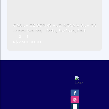
CASA - 02 DORMS - JD. NOVA VIDA - COTIA/S
Jardim Nova Vida
,
Cotia
,
São Paulo
,
Brasil
2
1
R$
350.000,00