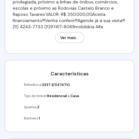
privilegiada, próximo a linhas de ônibus, comércios,
escolas e próximo as Rodovias Castelo Branco e
Raposo Tavares.VALOR: R$ 350.000,00Aceita
financiamento!!!Venha conferir!!!Agende já a sua visita!!!
(11) 4243-7733 (11)97417-8061Imobiliária Alfa
Negócios.CRECI: 34.726-J
Ver mais...
Características
Referência:
3337
(CS4747V)
Tipo de Imóvel:
Residencial
»
Casa
Quartos:
2
Banheiro:
1