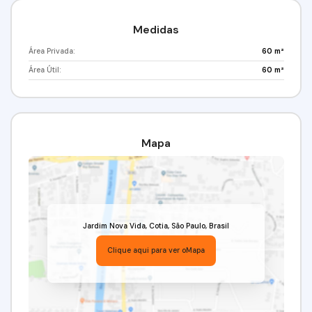
Medidas
Área Privada:
60 m²
Área Útil:
60 m²
Mapa
Jardim Nova Vida
,
Cotia
,
São Paulo
,
Brasil
Clique aqui para ver o
Mapa