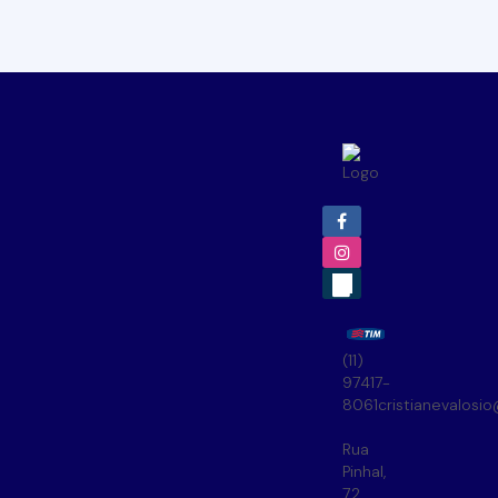
(11)
97417-
8061
cristianevalosi
Rua
Pinhal
,
72
,