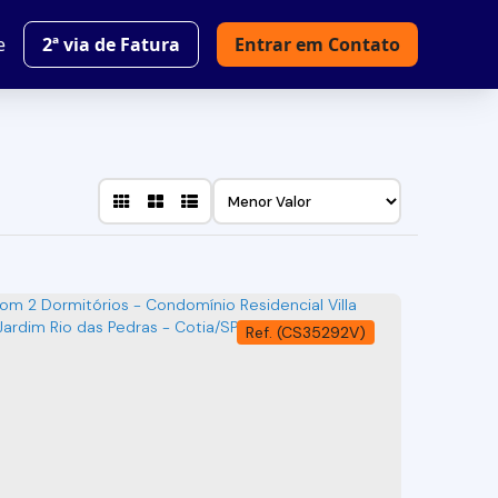
e
2ª via de Fatura
Entrar em Contato
(CS35292V)