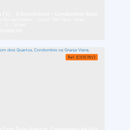
'Este - Jardim Rio Das Pedras - Cotia/SP
 (V) - 3 Dormitórios - Condomínio Residencial Villa D
m Rio das Pedras
,
Cotia
,
São Paulo
,
Brasil
3
125m²
50.000,00
(CS1578V)
nio Residencial Villa D'Este - Jardim Rio Das Pedras
Casa Com Dois Quartos, Condomínio Na Granja 