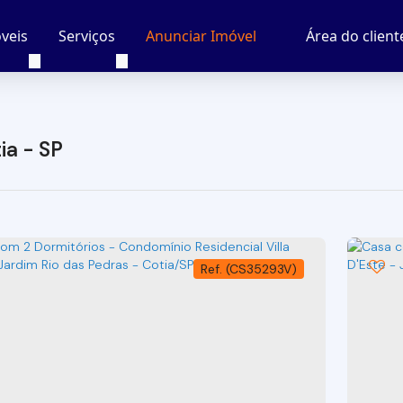
veis
Serviços
Área do client
Anunciar Imóvel
ia - SP
(CS35293V)