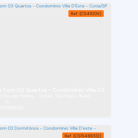
(CS4100V)
- COTIA/SP
 Com 03 Quartos - Condomínio Villa D'Este - Cotia/
m Rio das Pedras
,
Cotia
,
São Paulo
,
Brasil
2
00.000,00
(CS15496512)