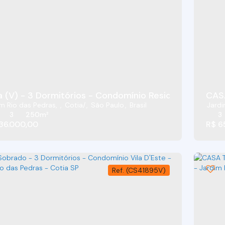
 (V) - 3 Dormitórios - Condomínio Residencial Villa 
m Rio das Pedras
,
Cotia
,
São Paulo
,
Brasil
Jardi
3
250m²
3
36.000,00
R$
6
(CS41895V)