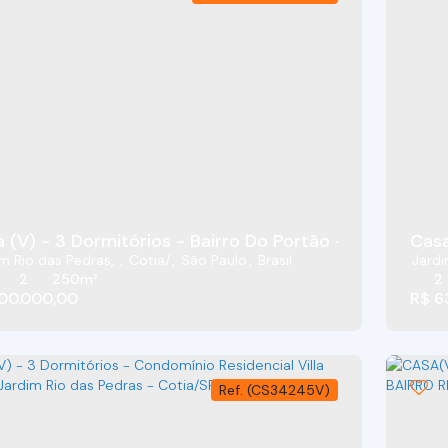
 (V) - 3 Dormitórios - Bairro Do Portão - Cotia - SP
Casa
m Rio das Pedras
,
Cotia
,
São Paulo
,
Brasil
Jardi
2
250m²
2
00.000,00
R$
6
(CS34245V)