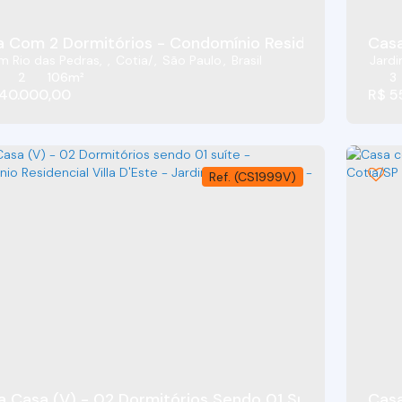
 Com 2 Dormitórios - Condomínio Residencial Villa D
Casa
m Rio das Pedras
,
Cotia
,
São Paulo
,
Brasil
Jardi
2
106m²
3
40.000,00
R$
5
(CS1999V)
a Casa (V) - 02 Dormitórios Sendo 01 Suíte - Condomí