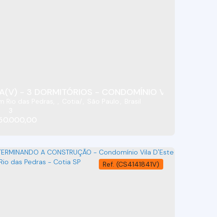
D'Este - Jardim Rio Das Pedras - Cotia/SP
CASA(V) - 3 DORMITÓRIOS - CONDOMÍNIO VILA D'ES
m Rio das Pedras
,
Cotia
,
São Paulo
,
Brasil
3
50.000,00
(CS4141841V)