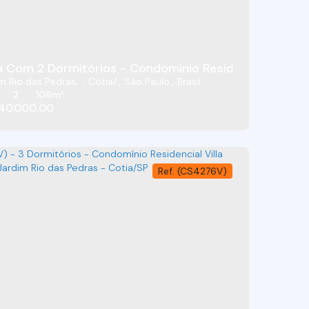
'Este - Jardim Rio Das Pedras - Cotia/SP
 Com 2 Dormitórios - Condomínio Residencial Villa D
m Rio das Pedras
,
Cotia
,
São Paulo
,
Brasil
2
106m²
40.000,00
(CS4276V)