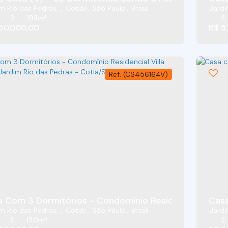
m Rio das Pedras
,
Cotia
,
São Paulo
,
Brasil
Jardi
2
193m²
2
50.000,00
R$
5
(CS456164V)
 Com 3 Dormitórios - Condomínio Residencial Villa D
m Rio das Pedras
,
Cotia
,
São Paulo
,
Brasil
Jardi
2
120m²
2