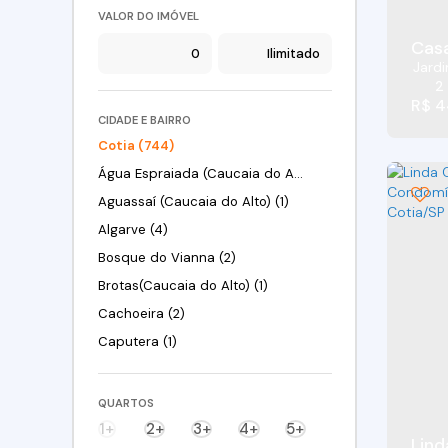
VALOR DO IMÓVEL
Casa
Jardi
2
R$
4
CIDADE E BAIRRO
Cotia (744)
Água Espraiada (Caucaia do Alto) (21)
Aguassaí (Caucaia do Alto) (1)
Algarve (4)
Bosque do Vianna (2)
Brotas(Caucaia do Alto) (1)
Cachoeira (2)
Caputera (1)
Centreville (10)
Centro (1)
QUARTOS
Chácara Canta Galo (11)
1+
2+
3+
4+
5+
Lind