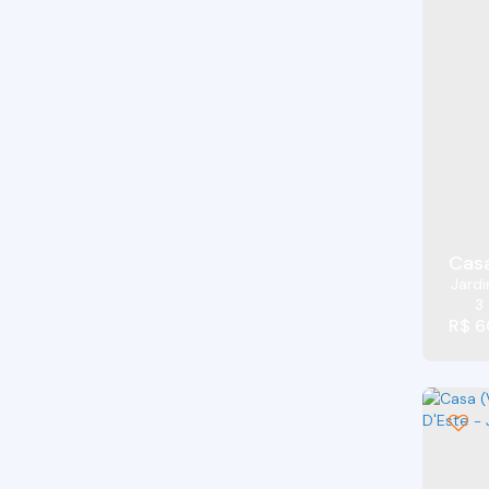
Jardim Ísis (2)
Jardim Japão (Caucaia do Alto) (9)
Jardim Lavapes das Graças (2)
Jardim Leonor (13)
Jardim Lina (5)
Jardim Maria Tereza (4)
Jardim Miranda (4)
Jardim Monte Verde (Caucaia do Alto) (1)
Jardim Museu (1)
Casa
Jardim Nara Lúcia (1)
Jardi
3
Jardim Nomura (3)
R$
6
Jardim Nossa Senhora das Graças (1)
Jardim Nova Coimbra (3)
Jardim Nova Vida (2)
Jardim Passárgada I (3)
Jardim Petrópolis (34)