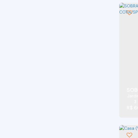
Jardim Barro Branco (8)
Jardim Belizário (7)
Jardim Caiapiá (16)
Jardim Carmel (4)
Jardim Cláudio (2)
Jardim Colibri (4)
Jardim Cotia (6)
Jardim da Glória (11)
Jardim das Flores (4)
Jardim dos Ipês (13)
Jardim dos Palmares (Caucaia do Alto) (1)
SOB
Jardi
Jardim Eliane (3)
3
Jardim Empirio (2)
R$
6
Jardim Estela Mari (2)
Jardim Guerreiro (4)
Jardim Ipês (6)