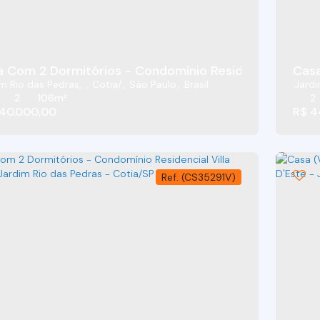
 Com 2 Dormitórios - Condomínio Residencial Villa D
Casa
m Rio das Pedras
,
Cotia
,
São Paulo
,
Brasil
Jardi
2
106m²
2
40.000,00
R$
4
(CS35291V)