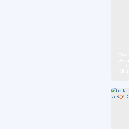
Jardim Pioneiro (4)
Jardim Rebelato (5)
Jardim Rio das Pedras (53)
Jardim Rosa Azul (Caucaia do Alto) (1)
Jardim Rosalina (6)
Jardim Rosemary (1)
Jardim Sabiá (14)
Casa
Jardim San Ressore (Caucaia do Alto) (1)
Jardi
Jardim Sandra (7)
3
R$
6
Jardim Santa Maria (1)
Jardim Santa Paula (9)
Jardim São Luiz (Caucaia do Alto) (1)
Jardim São Miguel (2)
Jardim São Paulo II (4)
Jardim São Vicente (4)
Jardim Semiramis (3)