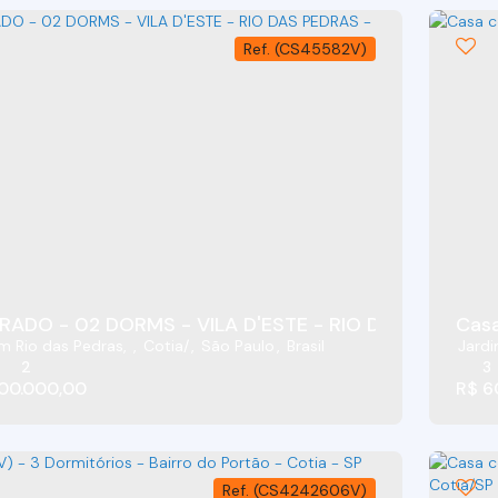
(CS45582V)
RADO - 02 DORMS - VILA D'ESTE - RIO DAS PEDRAS 
Casa
m Rio das Pedras
,
Cotia
,
São Paulo
,
Brasil
Jardi
2
3
00.000,00
R$
6
(CS4242606V)