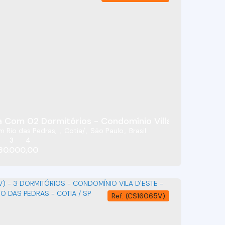
 Com 02 Dormitórios - Condomínio Villa D’este - Co
m Rio das Pedras
,
Cotia
,
São Paulo
,
Brasil
3
4
30.000,00
(CS16065V)