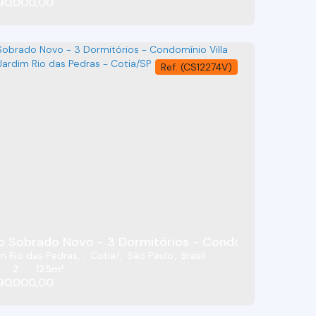
90.000,00
(CS12274V)
uíte - Condomínio Residencial Villa D'Este - Jardim Rio D
o Sobrado Novo - 3 Dormitórios - Condomínio Villa D'
m Rio das Pedras
,
Cotia
,
São Paulo
,
Brasil
2
125m²
90.000,00