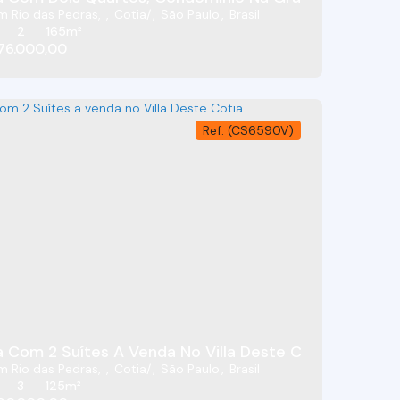
m Rio das Pedras
,
Cotia
,
São Paulo
,
Brasil
2
165m²
76.000,00
(CS6590V)
'Este - Jardim Rio Das Pedras - Cotia/SP
Casa Com 2 Suítes A Venda No Villa Deste Cotia
m Rio das Pedras
,
Cotia
,
São Paulo
,
Brasil
3
125m²