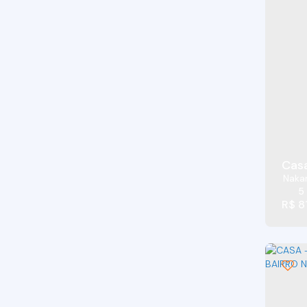
Jardim Leonor (13)
Jardim Lina (5)
Jardim Maria Tereza (4)
Jardim Miranda (4)
Jardim Monte Verde (Caucaia do Alto) (1)
Jardim Museu (1)
Jardim Nara Lúcia (1)
Jardim Nomura (3)
Jardim Nossa Senhora das Graças (1)
Naka
Jardim Nova Coimbra (3)
5
Jardim Nova Vida (2)
R$
8
Jardim Passárgada I (3)
Jardim Petrópolis (34)
Jardim Pioneiro (4)
Jardim Rebelato (5)
Jardim Rio das Pedras (53)