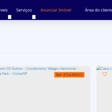
veis
Serviços
Área do client
Anunciar Imóvel
P
(CS43152V)