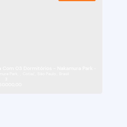
ark Em Cotia
 Com 03 Dormitórios - Nakamura Park - Cotia/SP
mura Park
,
Cotia
,
São Paulo
,
Brasil
3
50.000,00