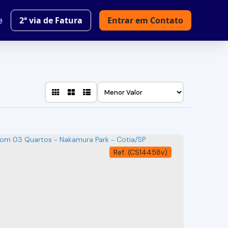
e
2ª via de Fatura
Entrar em Contato
(CS14458v)