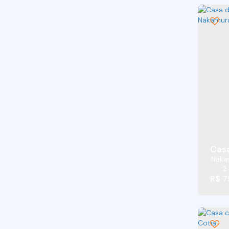
Jardim Carmel (4)
Jardim Cláudio (2)
Jardim Colibri (4)
Jardim Cotia (6)
Jardim da Glória (11)
Jardim das Flores (4)
Jardim dos Ipês (13)
Jardim dos Palmares (Caucaia do Alto) (1)
Jardim Eliane (3)
Jardim Empirio (2)
Jardim Estela Mari (2)
Naka
Jardim Guerreiro (4)
2
Jardim Ipês (6)
R$
7
Jardim Ísis (2)
Jardim Japão (Caucaia do Alto) (9)
Jardim Lavapes das Graças (2)