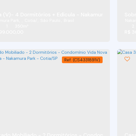
Casa (V)- 4 Dormitórios + Edícula - Nakamura Park - 
Sobr
mura Park
,
Cotia
,
São Paulo
,
Brasil
Naka
1
350m²
2
99.000,00
R$
3
(CS4331891V)
ado Mobiliado - 2 Dormitórios - Condomínio Vida N
Casa