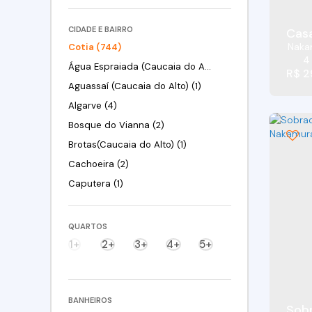
CIDADE E BAIRRO
Naka
Cotia (744)
4
Água Espraiada (Caucaia do Alto) (21)
R$
2
Aguassaí (Caucaia do Alto) (1)
Algarve (4)
Bosque do Vianna (2)
Brotas(Caucaia do Alto) (1)
Cachoeira (2)
Caputera (1)
Centreville (10)
Centro (1)
QUARTOS
Chácara Canta Galo (11)
1+
2+
3+
4+
5+
Chácara Eliana (3)
Chácara Granja Velha (5)
Chácara Nossa Senhora de Fátima Taboleiro Verde (3)
BANHEIROS
Sobr