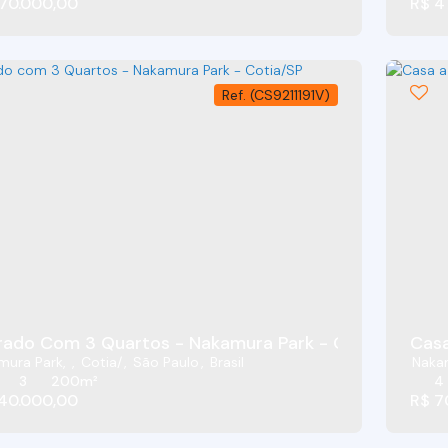
70.000,00
R$
4
(CS9211191V)
ado Com 3 Quartos - Nakamura Park - Cotia/SP
Casa
mura Park
,
Cotia
,
São Paulo
,
Brasil
Naka
3
200m²
4
40.000,00
R$
7