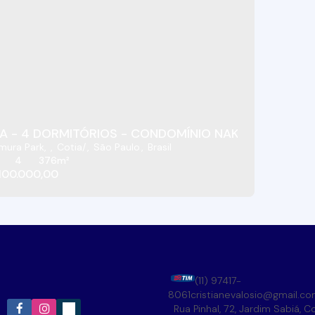
A - 4 DORMITÓRIOS - CONDOMÍNIO NAKAMURA PARK 
mura Park
,
Cotia
,
São Paulo
,
Brasil
4
376m²
100.000,00
(11) 97417-
8061
cristianevalosio@gmail.c
Rua Pinhal
,
72
,
Jardim Sabiá
,
Co