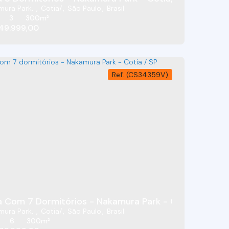
mura Park
,
Cotia
,
São Paulo
,
Brasil
3
300m²
49.999,00
(CS34359V)
a Park - Cotia/SP
 Com 7 Dormitórios - Nakamura Park - Cotia / SP
mura Park
,
Cotia
,
São Paulo
,
Brasil
6
300m²