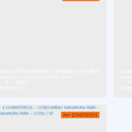
Casa Com 5 Dormitórios - Residencial / Nakamura P
Casa
mura Park
,
Cotia
,
São Paulo
,
Brasil
Naka
3
250m²
3
19.980,00
R$
8
(CS437222V)