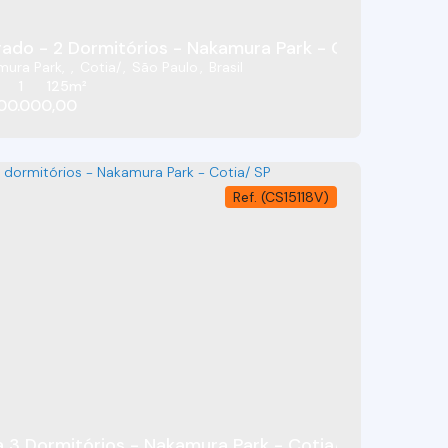
Cotia - SP
ado - 2 Dormitórios - Nakamura Park - Cotia/SP
mura Park
,
Cotia
,
São Paulo
,
Brasil
1
125m²
00.000,00
(CS15118V)
ova Nakamura - Nakamura Park - Cotia/SP
 3 Dormitórios - Nakamura Park - Cotia/ SP