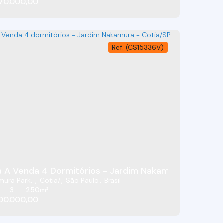
70.000,00
(CS15336V)
 A Venda 4 Dormitórios - Jardim Nakamura - Cotia/
mura Park
,
Cotia
,
São Paulo
,
Brasil
3
250m²
00.000,00