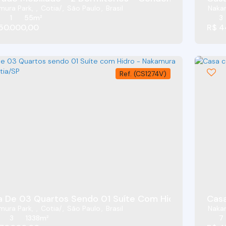
mura Park
,
Cotia
,
São Paulo
,
Brasil
Naka
1
55m²
3
50.000,00
R$
4
(CS1274V)
 De 03 Quartos Sendo 01 Suíte Com Hidro - Nakamur
Casa
mura Park
,
Cotia
,
São Paulo
,
Brasil
Naka
3
1338m²
7