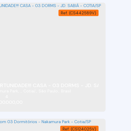
(CS442589V)
TUNIDADE!!! CASA - 03 DORMS - JD. SABIÁ - COTIA
 Andares - Com Dorms E Salão Comercial - Nakamura Park - Cotia/SP
mura Park
,
Cotia
,
São Paulo
,
Brasil
4
00.000,00
(CS124025V)