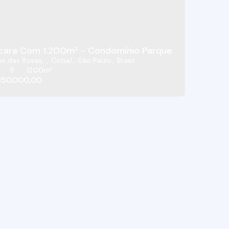
cara Com 1.200m² - Condomínio Parque Das Rosas - 
ue das Rosas
,
Cotia
,
São Paulo
,
Brasil
5
1200m²
150.000,00