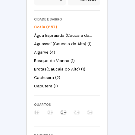
CIDADE E BAIRRO
Cotia (657)
Água Espraiada (Caucaia do Alto) (19)
Aguassaí (Caucaia do Alto) (1)
Algarve (4)
Bosque do Vianna (1)
Brotas(Caucaia do Alto) (1)
Cachoeira (2)
Caputera (1)
Centreville (10)
Centro (1)
QUARTOS
Chácara Canta Galo (10)
1+
2+
3+
4+
5+
Chácara Eliana (2)
Chácara Granja Velha (5)