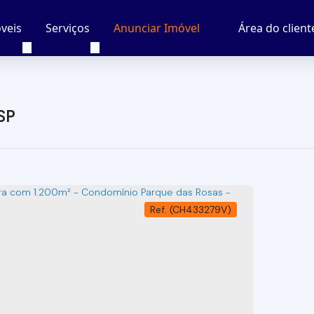
veis
Serviços
Área do client
Anunciar Imóvel
SP
(CH433279V)