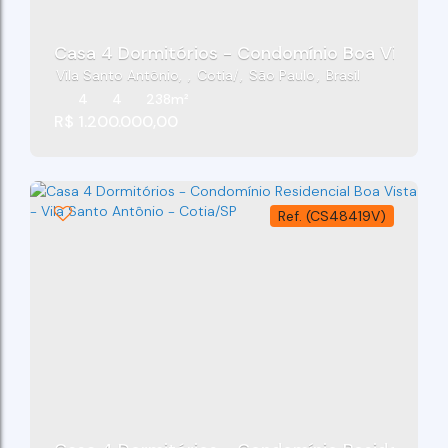
Casa 4 Dormitórios - Condomínio Boa Vista - V
Vila Santo Antônio
,
Cotia
,
São Paulo
,
Brasil
4
4
238m²
R$
1.200.000,00
(CS48419V)