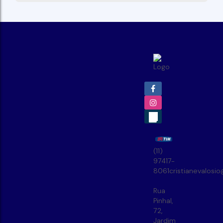
(11)
97417-
8061
cristianevalosi
Rua
Pinhal
,
72
,
Jardim