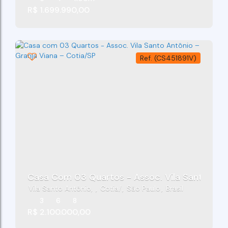
R$
1.699.990,00
(CS451891V)
Casa Com 03 Quartos - Assoc. Vila Santo Antô
Vila Santo Antônio
,
Cotia
,
São Paulo
,
Brasil
3
6
8
R$
2.100.000,00