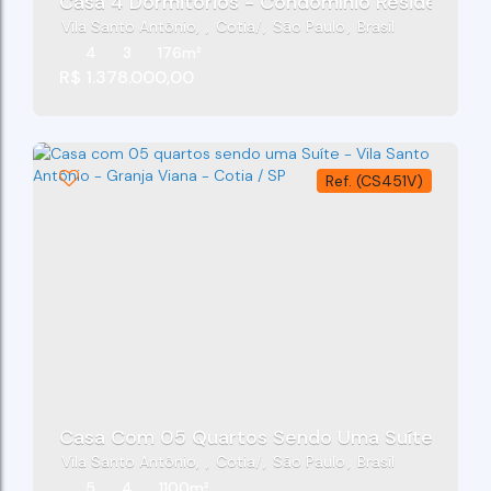
Casa 4 Dormitórios - Condomínio Residencial B
Vila Santo Antônio
,
Cotia
,
São Paulo
,
Brasil
4
3
176m²
R$
1.378.000,00
(CS451V)
Casa Com 05 Quartos Sendo Uma 
Vila Santo Antônio
,
Cotia
,
São Paulo
,
Brasil
5
4
1100m²