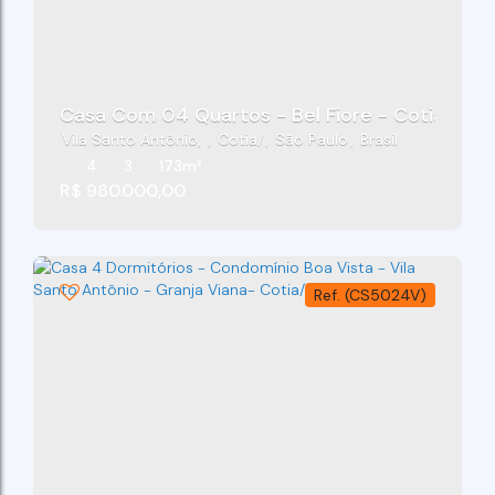
Casa Com 04 Quartos - Bel Fiore - Cotia/SP
Vila Santo Antônio
,
Cotia
,
São Paulo
,
Brasil
4
3
173m²
R$
980.000,00
(CS5024V)