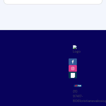
(11)
97417-
8061
cristianevalosi