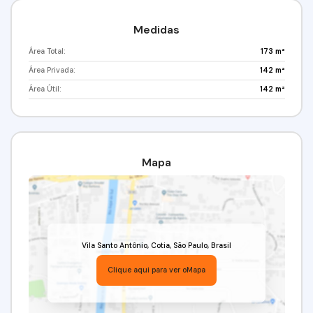
97417-8061Imobiliária Alfa Negócios.CRECI. 34.726-J
Medidas
Área Total:
173 m²
Área Privada:
142 m²
Área Útil:
142 m²
Mapa
Vila Santo Antônio
,
Cotia
,
São Paulo
,
Brasil
Clique aqui para ver o
Mapa