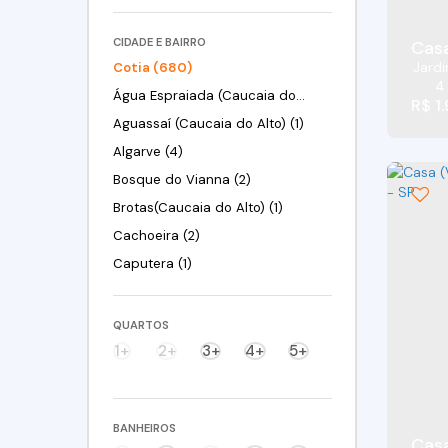
CIDADE E BAIRRO
Casa
Jardi
Cotia (680)
4
Água Espraiada (Caucaia do Alto) (19)
R$
1
Aguassaí (Caucaia do Alto) (1)
Algarve (4)
Bosque do Vianna (2)
Brotas(Caucaia do Alto) (1)
Cachoeira (2)
Caputera (1)
Centreville (10)
Centro (1)
QUARTOS
Chácara Canta Galo (11)
1+
2+
3+
4+
5+
Chácara Eliana (3)
Chácara Granja Velha (5)
BANHEIROS
Chácara Nossa Senhora de Fátima Taboleiro Verde (3)
Casa