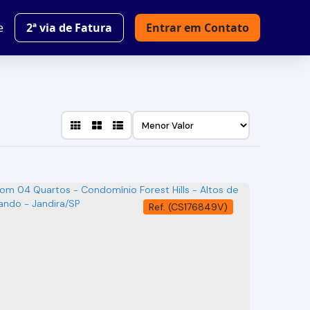
e
2ª via de Fatura
Entrar em Contato
(CS176849V)