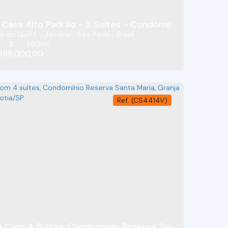
is - Jardim Golf I- Jandira - SP
m do Golf I
,
Jandira
,
São Paulo
,
Brasil
5
560m²
989.000,00
(CS4414V)
ira - SP
 Com 4 Suítes, Condomínio Reserva Santa Maria, Gra