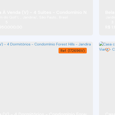
 À Venda (V) - 4 Suítes - Condomínio Nova Higienópol
m do Golf I
,
Jandira
,
São Paulo
,
Brasil
Jardi
5
3
.950.000,00
R$
1.
(172696V)
 (V) - 4 Dormitórios - Condomínio Forest Hills - Jand
Casa