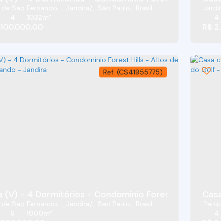
s de São Fernando
,
Jandira
,
São Paulo
,
Brasil
Jardi
4
1032m²
4
.100.000,00
R$
2.
(CS41955775)
Casa
s de São Fernando
,
Jandira
,
São Paulo
,
Brasil
Parqu
6
1000m²
4