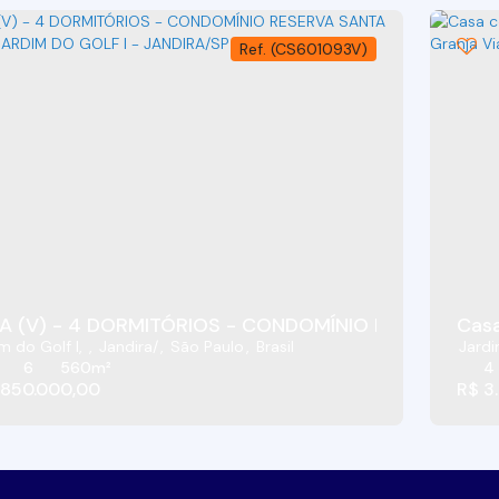
(CS601093V)
A (V) - 4 DORMITÓRIOS - CONDOMÍNIO RESERVA SANT
m do Golf I
,
Jandira
,
São Paulo
,
Brasil
Jardi
6
560m²
4
.850.000,00
R$
3.