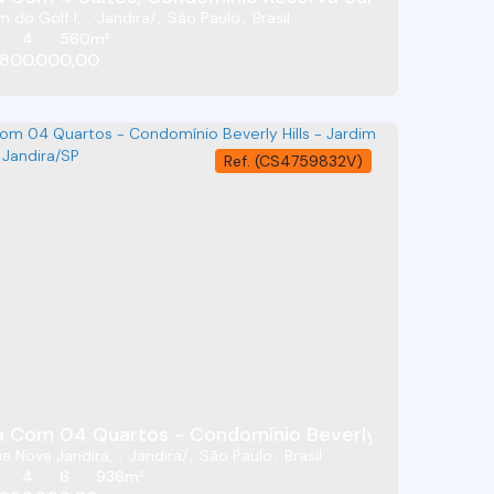
m do Golf I
,
Jandira
,
São Paulo
,
Brasil
4
560m²
800.000,00
(CS4759832V)
 Com 04 Quartos - Condomínio Beverly Hills - Jardi
Casa (V) - 4 Dormitórios - Condomínio Forest Hills - Altos De São Fernando - Jandira
e Nova Jandira
,
Jandira
,
São Paulo
,
Brasil
4
6
936m²