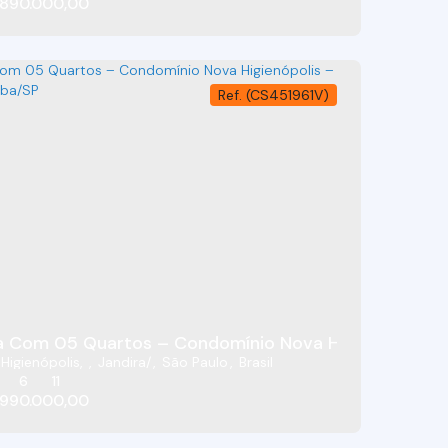
890.000,00
(CS451961V)
 - Jandira/SP
 Com 05 Quartos – Condomínio Nova Higienópolis –
Higienópolis
,
Jandira
,
São Paulo
,
Brasil
6
11
990.000,00