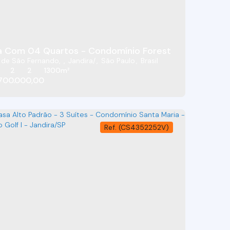
 Com 04 Quartos - Condomínio Forest Hills - Altos 
 de São Fernando
,
Jandira
,
São Paulo
,
Brasil
2
2
1300m²
700.000,00
(CS4352252V)