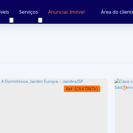
veis
Serviços
Área do client
Anunciar Imóvel
(CS47387V)