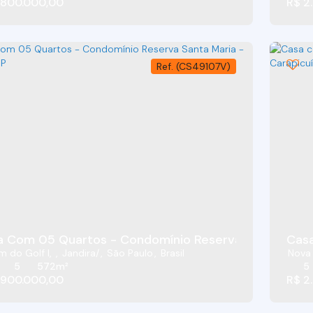
.800.000,00
R$
2.
(CS49107V)
 Com 05 Quartos - Condomínio Reserva Santa Maria
Casa
m do Golf I
,
Jandira
,
São Paulo
,
Brasil
Nova 
5
572m²
5
.900.000,00
R$
2.