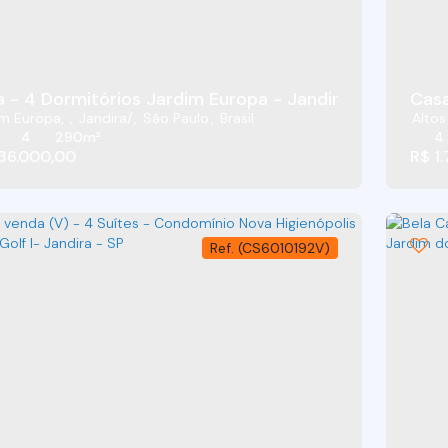
Casa - 4 Dormitórios Jardim Europa - Jandira/SP
Casa
im Europa
,
Jandira
,
São Paulo
,
Brasil
Altos
4
290m²
4
36.000,00
R$
1.
(CS6010192V)