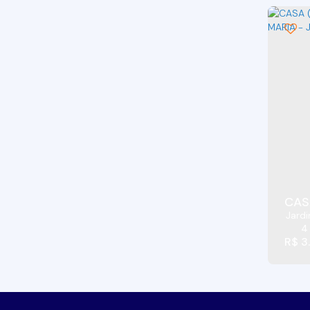
Jardim Carmel (3)
Jardim Colibri (4)
Jardim Cotia (6)
Jardim da Glória (9)
Jardim das Flores (3)
Jardim dos Ipês (12)
Jardim dos Palmares (Caucaia do Alto) (1)
Jardim Eliane (3)
Jardim Empirio (2)
Jardim Estela Mari (2)
CAS
Jardim Guerreiro (3)
Jardi
Jardim Ipês (6)
4
Jardim Ísis (2)
R$
3
Jardim Japão (Caucaia do Alto) (7)
Jardim Lavapes das Graças (2)
Jardim Leonor (9)