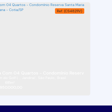
(CS48211V)
A MARIA - JARDIM DO GOLF I - JANDIRA/SP
Casa Com 04 Quartos - Condomínio Reserva Sa
m do Golf I
,
Jandira
,
São Paulo
,
Brasil
681m²
950.000,00