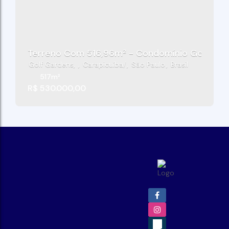
Terreno Com 516,96m² - Condomínio Golf Villa
Golf Gardens
,
Carapicuíba
,
São Paulo
,
Brasil
517m²
R$
530.000,00