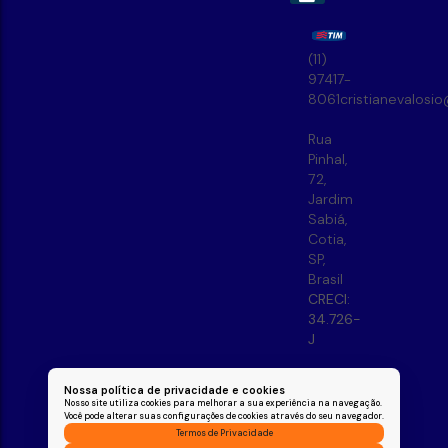
(11)
97417-
8061
cristianevalosi
Rua
Pinhal
,
72
,
Jardim
Sabiá
,
Cotia
,
SP
,
Brasil
CRECI:
34.726-
J
Nossa política de privacidade e cookies
Nosso site utiliza cookies para melhorar a sua experiência na navegação.
Você pode alterar suas configurações de cookies através do seu navegador.
Termos de Privacidade