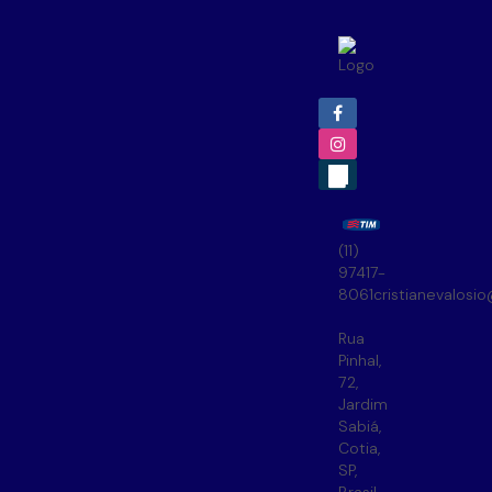
(11)
97417-
8061
cristianevalosi
Rua
Pinhal
,
72
,
Jardim
Sabiá
,
Cotia
,
SP
,