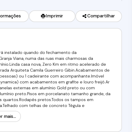
formações
Imprimir
Compartilhar
erá instalado quando do fechamento da
 Granja Viana, numa das ruas mais charmosas da
mínio.Linda casa nova, Zero Km em ritmo acelerado de
rada Arquiteta Camila Guerreiro Gibin.Acabamentos de
3 pessoas) ou 1 cadeirante com acompanhante.Imóvel
Dynamica) com acabamentos em grafite e louro freijó.Ar
janelas externas em alumínio Gold preto ou com
 alumínio preto.Pisos em porcelanato tamanho grande, da
 nos quartos.Rodapés pretos.Todos os tampos em
ra.Telhado com telhas de concreto Tégula e
rro de drywall sob a laje na casa toda.2 entradas: social
r mais...
/ lazer.Hall de entrada social pela garagem por escada
ing para 5 ambientes integrados, voltados para varanda
tar, varanda gourmet, copa cozinha toda planejada com