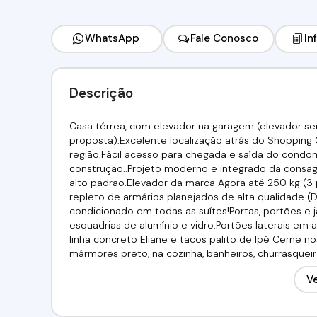
WhatsApp
Fale Conosco
In
Descrição
Casa térrea, com elevador na garagem (elevador s
proposta).Excelente localização atrás do Shopping
região.Fácil acesso para chegada e saída do condo
construção..Projeto moderno e integrado da consag
alto padrão.Elevador da marca Agora até 250 kg (
repleto de armários planejados de alta qualidade (
condicionado em todas as suítes!Portas, portões e 
esquadrias de alumínio e vidro.Portões laterais em
linha concreto Eliane e tacos palito de Ipê Cerne
mármores preto, na cozinha, banheiros, churrasquei
madeiramento certificado.Pé direito de 2,90m com fo
Ve
pela garagem (por escada ou elevador) e de serviço 
de acesso interno, revestida em madeira.Lavabo.Liv
gourmet, com terraço quintal e vista.Estar, TV, jan