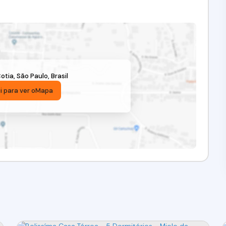
otia
,
São Paulo
,
Brasil
i para ver o
Mapa