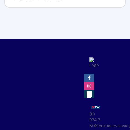
(11)
97417-
8061
cristianevalosi