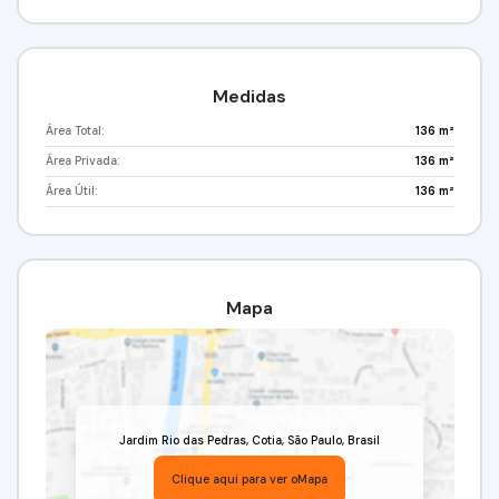
Medidas
Área Total:
136 m²
Área Privada:
136 m²
Área Útil:
136 m²
Mapa
Jardim Rio das Pedras
,
Cotia
,
São Paulo
,
Brasil
Clique aqui para ver o
Mapa