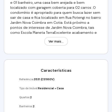
e 01 banheiro, uma casa bem arejada e bem
localizado com garagem coberta para 02 carros .O
condomínio é apropriado para quem busca lazer sem
sair de casa e fica localizado em Rua Potengi no bairro
Jardim Nova Coimbra em Cotia. Está próximo a
pontos de interesse de Jardim Nova Coimbra, tais
como Escola Planeta TerraExcelente acabamento e
espaços amplos. Condomínio com portaria 24 horas,
Ver mais...
playground, academia ao ar livre, mercadnho 24h,
quadras poliesportivas, churrasqueiras e salão de
festas. Área construída 135,25 m2Localização
privilegiada, próximo a academias, padarias, postos de
saúde, supermercados, farmácias, transporte publico,
hospitais, creches e escolas. Fácil acesso a Raposo
Características
Tavares!Valor:R$ 840.000,00 Aceita financiamento
bancário. Utilize seu FGTS!!!Aceita permuta.Venha
Referência:
3531
(CS1993V)
conferir!!! Agende já a sua visita!(11) 97417-8061 / (11)
95332-7355Imobiliária Alfa Negócios.CRECI: 34.726-J
Tipo de Imóvel:
Residencial
»
Casa
Quartos:
2
Banheiros:
2