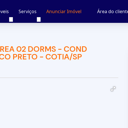
veis
Serviços
Área do client
Anunciar Imóvel
RREA 02 DORMS - COND
CO PRETO - COTIA/SP