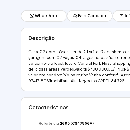
WhatsApp
Fale Conosco
In
Descrição
Casa, 02 dormitórios, sendo 01 suíte, 02 banheiros, 
garagem com 02 vagas, 04 vagas no balsão, terreno d
ao comércio local, futuro Central Park Plaza Shoppi
deliciosas áreas verdes.Valor:R$700.000,00/ IPTU:
valor em condomínio na região.Venha conferir!!! Agende
97417-8061Imobiliária Alfa Negócios.CRECI: 34.726-J
Características
Referência:
2695
(CS47856V)