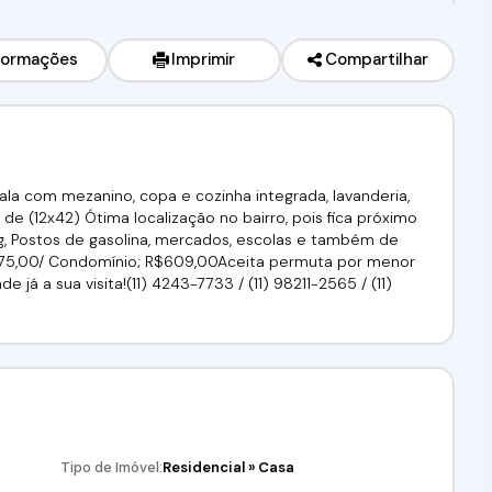
formações
Imprimir
Compartilhar
sala com mezanino, copa e cozinha integrada, lavanderia,
e (12x42) Ótima localização no bairro, pois fica próximo
ng, Postos de gasolina, mercados, escolas e também de
R$75,00/ Condomínio; R$609,00Aceita permuta por menor
 já a sua visita!(11) 4243-7733 / (11) 98211-2565 / (11)
Tipo de Imóvel:
Residencial
»
Casa